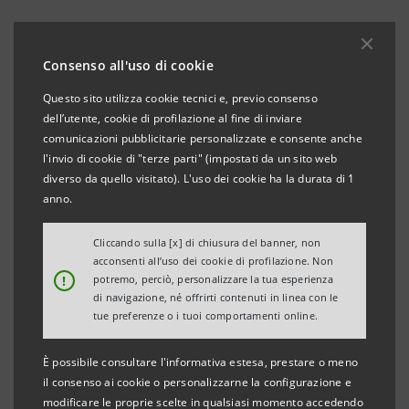
Consenso all'uso di cookie
Questo sito utilizza cookie tecnici e, previo consenso
dell’utente, cookie di profilazione al fine di inviare
comunicazioni pubblicitarie personalizzate e consente anche
l'invio di cookie di "terze parti" (impostati da un sito web
diverso da quello visitato). L'uso dei cookie ha la durata di 1
anno.
Cliccando sulla [x] di chiusura del banner, non
acconsenti all’uso dei cookie di profilazione. Non
!
potremo, perciò, personalizzare la tua esperienza
di navigazione, né offrirti contenuti in linea con le
tue preferenze o i tuoi comportamenti online.
È possibile consultare l'informativa estesa, prestare o meno
il consenso ai cookie o personalizzarne la configurazione e
modificare le proprie scelte in qualsiasi momento accedendo