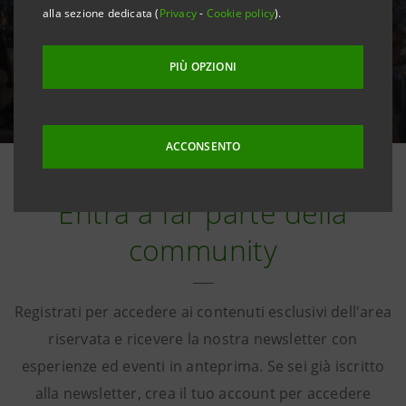
alla sezione dedicata (
Privacy
-
Cookie policy
).
PIÙ OPZIONI
ACCONSENTO
Entra a far parte della
community
Registrati per accedere ai contenuti esclusivi dell'area
riservata e ricevere la nostra newsletter con
esperienze ed eventi in anteprima. Se sei già iscritto
alla newsletter, crea il tuo account per accedere