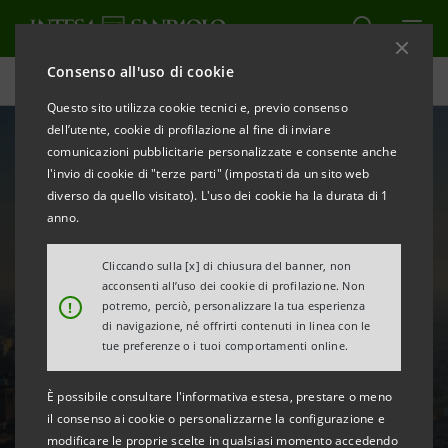
Consenso all'uso di cookie
Eventi e Progetti
Questo sito utilizza cookie tecnici e, previo consenso
dell’utente, cookie di profilazione al fine di inviare
comunicazioni pubblicitarie personalizzate e consente anche
l'invio di cookie di "terze parti" (impostati da un sito web
diverso da quello visitato). L'uso dei cookie ha la durata di 1
anno.
Cliccando sulla [x] di chiusura del banner, non
acconsenti all’uso dei cookie di profilazione. Non
!
potremo, perciò, personalizzare la tua esperienza
Non perderti gli eventi
di navigazione, né offrirti contenuti in linea con le
esclusivi
tue preferenze o i tuoi comportamenti online.
in programma
È possibile consultare l'informativa estesa, prestare o meno
il consenso ai cookie o personalizzarne la configurazione e
modificare le proprie scelte in qualsiasi momento accedendo