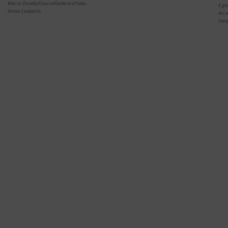
Marco Zanella/Cesura/Gallerie d’Italia -
Il g
Intesa Sanpaolo
Arca
San