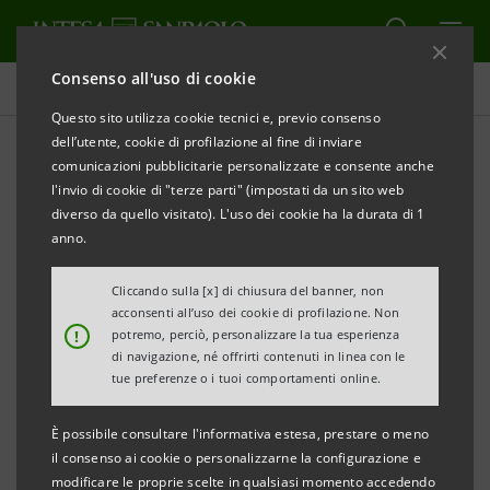
Consenso all'uso di cookie
Tutti i progetti
Questo sito utilizza cookie tecnici e, previo consenso
dell’utente, cookie di profilazione al fine di inviare
comunicazioni pubblicitarie personalizzate e consente anche
l'invio di cookie di "terze parti" (impostati da un sito web
CULTURA
diverso da quello visitato). L'uso dei cookie ha la durata di 1
anno.
“Cronache d’acqua”: la crisi
Cliccando sulla [x] di chiusura del banner, non
climatica raccontata dalla
acconsenti all’uso dei cookie di profilazione. Non
!
potremo, perciò, personalizzare la tua esperienza
fotografia
di navigazione, né offrirti contenuti in linea con le
tue preferenze o i tuoi comportamenti online.
È possibile consultare l'informativa estesa, prestare o meno
il consenso ai cookie o personalizzarne la configurazione e
modificare le proprie scelte in qualsiasi momento accedendo