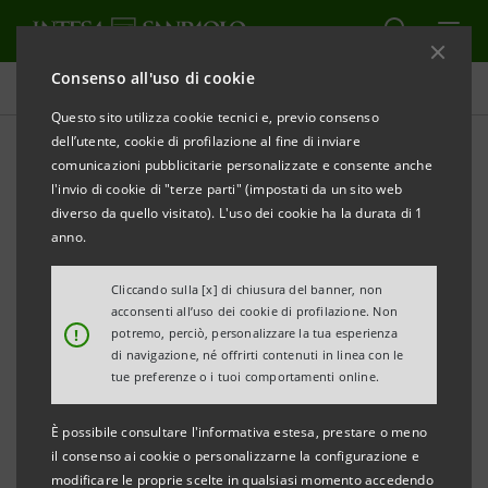
Consenso all'uso di cookie
Tutti i progetti
Questo sito utilizza cookie tecnici e, previo consenso
dell’utente, cookie di profilazione al fine di inviare
comunicazioni pubblicitarie personalizzate e consente anche
l'invio di cookie di "terze parti" (impostati da un sito web
ECONOMIA
diverso da quello visitato). L'uso dei cookie ha la durata di 1
anno.
Fatturato industria del
Cliccando sulla [x] di chiusura del banner, non
mobile e arredo in Italia
acconsenti all’uso dei cookie di profilazione. Non
!
potremo, perciò, personalizzare la tua esperienza
di navigazione, né offrirti contenuti in linea con le
tue preferenze o i tuoi comportamenti online.
È possibile consultare l'informativa estesa, prestare o meno
il consenso ai cookie o personalizzarne la configurazione e
modificare le proprie scelte in qualsiasi momento accedendo