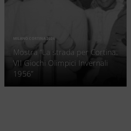
MILANO CORTINA 2026
Mostra “La strada per Cortina.
VII Giochi Olimpici Invernali
1956”