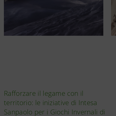
Rafforzare il legame con il
territorio: le iniziative di Intesa
Sanpaolo per i Giochi Invernali di