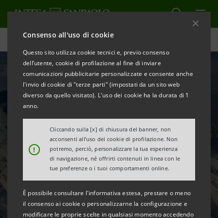
Consenso all'uso di cookie
Homepage
Questo sito utilizza cookie tecnici e, previo consenso
dell’utente, cookie di profilazione al fine di inviare
comunicazioni pubblicitarie personalizzate e consente anche
l'invio di cookie di "terze parti" (impostati da un sito web
diverso da quello visitato). L'uso dei cookie ha la durata di 1
anno.
Cliccando sulla [x] di chiusura del banner, non
acconsenti all’uso dei cookie di profilazione. Non
!
potremo, perciò, personalizzare la tua esperienza
Rivivi con noi i Giochi
di navigazione, né offrirti contenuti in linea con le
tue preferenze o i tuoi comportamenti online.
Olimpici e Paralimpici
È possibile consultare l'informativa estesa, prestare o meno
Invernali di Milano
il consenso ai cookie o personalizzarne la configurazione e
modificare le proprie scelte in qualsiasi momento accedendo