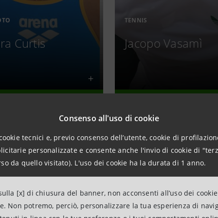
OTO
TENNIS
ra Curtis
Jacopo Vasamì
Consenso all'uso di cookie
cookie tecnici e, previo consenso dell’utente, cookie di profilazione
citarie personalizzate e consente anche l'invio di cookie di "terz
di Jasmine
so da quello visitato). L'uso dei cookie ha la durata di 1 anno.
ulla [x] di chiusura del banner, non acconsenti all’uso dei cookie
ne. Non potremo, perciò, personalizzare la tua esperienza di navi