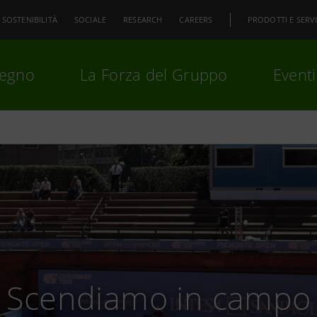
SOSTENIBILITÀ
SOCIALE
RESEARCH
CAREERS
PRODOTTI E SERVI
pegno
La Forza del Gruppo
Eventi
premi
Invio
per cercare o
ESC
Scendiamo in campo