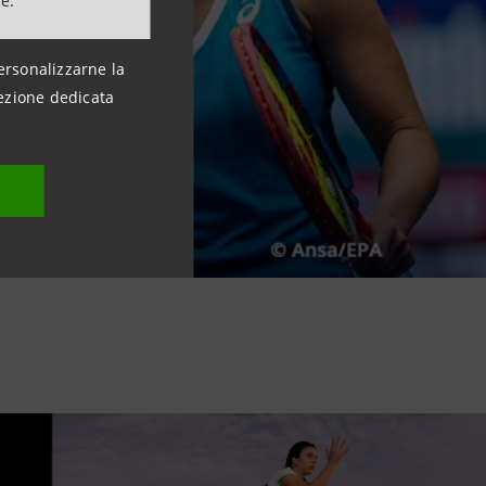
ne.
ersonalizzarne la
ezione dedicata