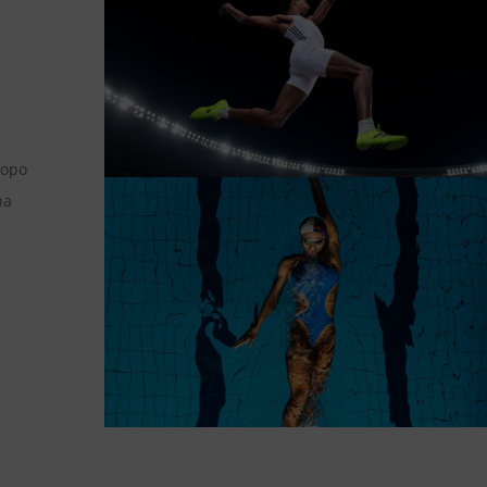
copo
na