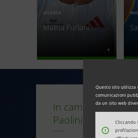
ATLETICA
NU
Mattia Furlani
Sa
Questo sito utilizza 
comunicazioni pubbli
In campo al fianco 
da un sito web diver
Paolini
Cliccando s
profilazio
!