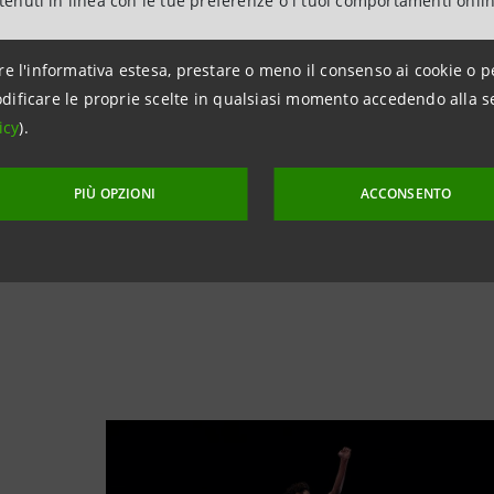
ntenuti in linea con le tue preferenze o i tuoi comportamenti onli
ne Paolini
,
eccellenza italiana
sifica mondiale WTA
.
re l'informativa estesa, prestare o meno il consenso ai cookie o p
dificare le proprie scelte in qualsiasi momento accedendo alla s
icy
).
PIÙ OPZIONI
ACCONSENTO