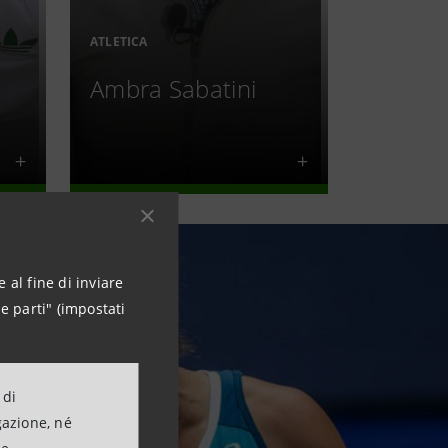
ATLETICA
Ambra Sabatini
 al fine di inviare
e parti" (impostati
 di
gazione, né