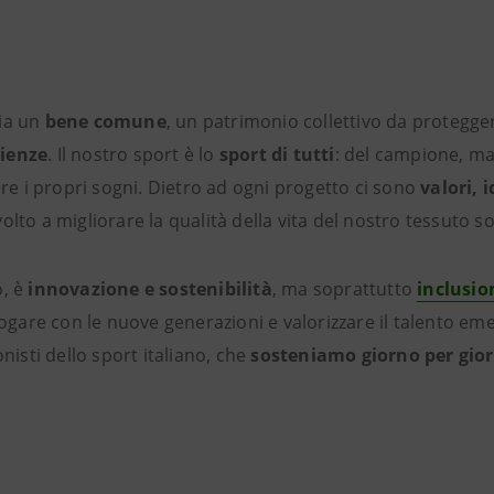
sia un
bene comune
, un patrimonio collettivo da protegge
rienze
. Il nostro sport è lo
sport di tutti
: del campione, ma 
ere i propri sogni. Dietro ad ogni progetto ci sono
valori, 
olto a migliorare la qualità della vita del nostro tessuto so
o, è
innovazione e sostenibilità
, ma soprattutto
inclusio
logare con le nuove generazioni e valorizzare il talento em
nisti dello sport italiano, che
sosteniamo giorno per gio