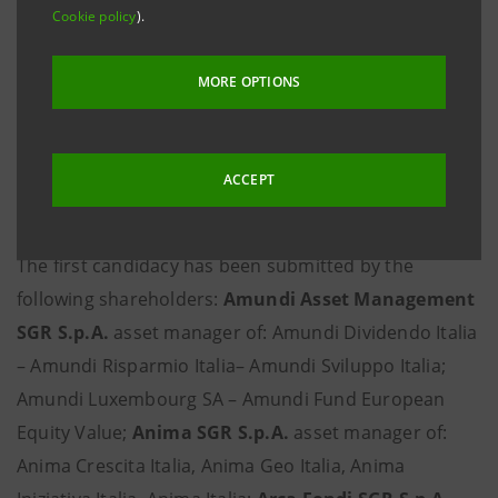
Cookie policy
).
and made available at the Company’s Registered
Office, on the authorised storage system
eMarket
MORE OPTIONS
STORAGE
, as well as at
group.intesasanpaolo.com
,
accompanied by the required documentation.
All the above is in accordance with regulations in
ACCEPT
force.
The first candidacy has been submitted by the
following shareholders:
Amundi Asset Management
SGR S.p.A.
asset manager of: Amundi Dividendo Italia
– Amundi Risparmio Italia– Amundi Sviluppo Italia;
Amundi Luxembourg SA – Amundi Fund European
Equity Value;
Anima SGR S.p.A.
asset manager of:
Anima Crescita Italia, Anima Geo Italia, Anima