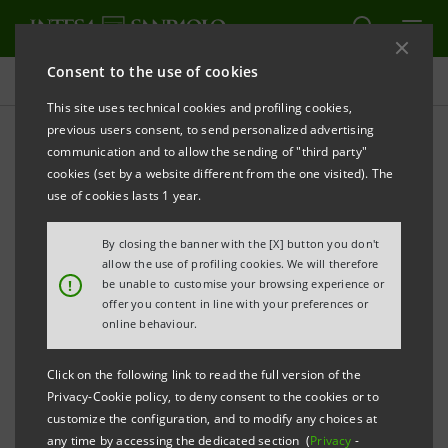
Consent to the use of cookies
Press releases
This site uses technical cookies and profiling cookies,
previous users consent, to send personalized advertising
PRINT
REFRESH
communication and to allow the sending of "third party"
INTESA SANPAOLO: FIRST CANDIDACY PROPOSED
cookies (set by a website different from the one visited). The
TO REPLACE A BOARD DIRECTOR MEMBER OF THE
use of cookies lasts 1 year.
MANAGEMENT CONTROL COMMITTEE
By closing the banner with the [X] button you don't
Turin - Milan, 26 March 2020 –
Intesa Sanpaolo
allow the use of profiling cookies. We will therefore
!
be unable to customise your browsing experience or
communicates that the first candidacy for the
offer you content in line with your preferences or
replacement of a Board Director member of the
online behaviour.
Management Control Committee following
Click on the following link to read the full version of the
resignation, on the agenda at the Ordinary
Privacy-Cookie policy, to deny consent to the cookies or to
Shareholders’ Meeting to take place on 27 April 2020,
customize the configuration, and to modify any choices at
any time by accessing the dedicated section (
Privacy
-
today was filed with the Company’s Registered Office