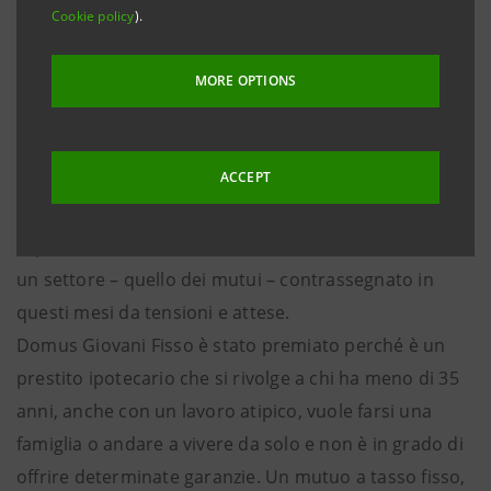
Cookie policy
).
Fisso di Intesa Sanpaolo premiato come miglior
mutuo dell’anno da Osservatorio Finanziario, l'istituto
MORE OPTIONS
indipendente di ricerca milanese attivo da sette anni
nell’analisi dei servizi bancari e finanziari offerti on
line e allo sportello.
ACCEPT
Con il premio OF Miglior Mutuo 2008 Intesa Sanpaolo
si posiziona al vertice della classifica delle banche in
un settore – quello dei mutui – contrassegnato in
questi mesi da tensioni e attese.
Domus Giovani Fisso è stato premiato perché è un
prestito ipotecario che si rivolge a chi ha meno di 35
anni, anche con un lavoro atipico, vuole farsi una
famiglia o andare a vivere da solo e non è in grado di
offrire determinate garanzie. Un mutuo a tasso fisso,