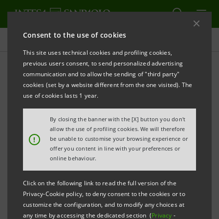
Consent to the use of cookies
Press releases
This site uses technical cookies and profiling cookies,
previous users consent, to send personalized advertising
PRINT
REFRESH
communication and to allow the sending of "third party"
(available in Italian only)
cookies (set by a website different from the one visited). The
use of cookies lasts 1 year.
INTESA SANPAOLO VINCE IL PREMIO PER IL
MIGLIOR MUTUO 2008 CON DOMUS GIOVANI FISSO.
By closing the banner with the [X] button you don't
PIAZZA D’ONORE PER CARTA FLASH.
allow the use of profiling cookies. We will therefore
!
be unable to customise your browsing experience or
Premiate flessibilità, accessibilità e
offer you content in line with your preferences or
multifunzionalità dei prodotti destinati alla
online behaviour.
clientela retail
Click on the following link to read the full version of the
Privacy-Cookie policy, to deny consent to the cookies or to
customize the configuration, and to modify any choices at
any time by accessing the dedicated section (
Privacy
-
Torino, Milano 21 novembre 2008
– Domus Giovani