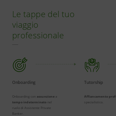
Le tappe del tuo
viaggio
professionale
Onboarding
Tutorship
Onboarding con
assunzione
a
Affiancamento prof
tempo indeterminato
nel
specialistico.
ruolo di Assistente Private
Banker.