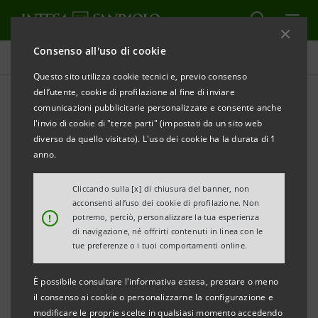
Consenso all'uso di cookie
International Graduate Program
Questo sito utilizza cookie tecnici e, previo consenso
dell’utente, cookie di profilazione al fine di inviare
comunicazioni pubblicitarie personalizzate e consente anche
Z Private Generation
l'invio di cookie di "terze parti" (impostati da un sito web
diverso da quello visitato). L'uso dei cookie ha la durata di 1
anno.
STAMPA
AGGIORNA
Cliccando sulla [x] di chiusura del banner, non
acconsenti all’uso dei cookie di profilazione. Non
!
potremo, perciò, personalizzare la tua esperienza
di navigazione, né offrirti contenuti in linea con le
Intesa Sanpaolo Private Banking
cerca nuovi talenti
tue preferenze o i tuoi comportamenti online.
per la sesta edizione di
Z Private
Generation
:
un
viaggio professionale
che,
È possibile consultare l'informativa estesa, prestare o meno
attraverso un percorso di crescita definito e
il consenso ai cookie o personalizzarne la configurazione e
modificare le proprie scelte in qualsiasi momento accedendo