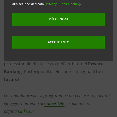
ingaggiante, ha l’obiettivo di
valorizzare
il tuo
alla sezione dedicata (
Privacy
-
Cookie policy
).
potenziale
. Entra a far parte del Gruppo con
un
contratto a tempo indeterminato
e inizia un
PIÙ OPZIONI
percorso di
36 mesi
per diventare
Private Banker
.
Attraverso
ACCONSENTO
una
preparazione
specialistica,
tutorship
e
rotazioni
cross-functional
, ti accompagniamo verso un futuro
professionale di successo nell'ambito del
Private
Banking
. Partecipa alla selezione e disegna il tuo
futuro
!
Le candidature per il programma sono chiuse. Segui tutti
gli aggiornamenti sul
Career Site
e sulla nostra
pagina
LinkedIn
.