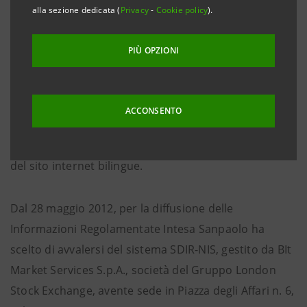
strategie di Gruppo tramite una paritetica diffusione
alla sezione dedicata (
Privacy
-
Cookie policy
).
di notizie nei confronti di tutti gli stakeholder, anche
in conformità con la regolamentazione di mercato.
PIÙ OPZIONI
Alla comunità finanziaria vengono dedicate numerose
opportunità di informazione e di dialogo con la
ACCONSENTO
società, nel quadro di una comunicazione coerente e
continuativa anche tramite il costante aggiornamento
del sito internet bilingue.
Dal 28 maggio 2012, per la diffusione delle
Informazioni Regolamentate Intesa Sanpaolo ha
scelto di avvalersi del sistema SDIR-NIS, gestito da BIt
Market Services S.p.A., società del Gruppo London
Stock Exchange, avente sede in Piazza degli Affari n. 6,