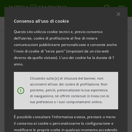
Consenso all'uso di cookie
Sostenibilità
Questo sito utilizza cookie tecnici e, previo consenso
dell’utente, cookie di profilazione al fine di inviare
comunicazioni pubblicitarie personalizzate e consente anche
Reporting di sostenibilità
l'invio di cookie di "terze parti" (impostati da un sito web
diverso da quello visitato). L'uso dei cookie ha la durata di 1
anno.
STAMPA
AGGIORNA
Cliccando sulla [x] di chiusura del banner, non
acconsenti all’uso dei cookie di profilazione. Non
A partire dall’esercizio 2024, Intesa Sanpaolo redige la
!
potremo, perciò, personalizzare la tua esperienza
di navigazione, né offrirti contenuti in linea con le
Rendicontazione Consolidata di Sostenibilità, ai sensi
tue preferenze o i tuoi comportamenti online.
del D.lgs. 125/2024 che ha dato attuazione in Italia alla
Direttiva 2022/2464/UE (Corporate Sustainability
È possibile consultare l'informativa estesa, prestare o meno
il consenso ai cookie o personalizzarne la configurazione e
Reporting Directive – CSRD).
modificare le proprie scelte in qualsiasi momento accedendo