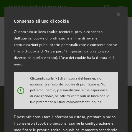
Consenso all'uso di cookie
Newsroom
Questo sito utilizza cookie tecnici e, previo consenso
dell’utente, cookie di profilazione al fine di inviare
comunicazioni pubblicitarie personalizzate e consente anche
Studi e analisi
l'invio di cookie di "terze parti" (impostati da un sito web
diverso da quello visitato). L'uso dei cookie ha la durata di 1
anno.
STAMPA
AGGIORNA
Cliccando sulla [x] di chiusura del banner, non
acconsenti all’uso dei cookie di profilazione. Non
!
potremo, perciò, personalizzare la tua esperienza
di navigazione, né offrirti contenuti in linea con le
tue preferenze o i tuoi comportamenti online.
È possibile consultare l'informativa estesa, prestare o meno
il consenso ai cookie o personalizzarne la configurazione e
modificare le proprie scelte in qualsiasi momento accedendo