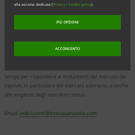
sono denominati Globali (con base di riferimento
alla sezione dedicata (
Privacy
-
Cookie policy
).
uguale a 100 al 31/12/1972). Oltre agli indici Globali,
vengono calcolati sette indici di settore: bancario,
PIÙ OPZIONI
finanziario, assicurativo, telecomunicazioni e servizi,
immobiliare, trasporto e tempo libero, industriale,
quest'ultimo scomposto in ulteriori nove subsettori.
ACCONSENTO
La famiglia degli indici Comit si è arricchita via via nel
tempo per rispondere ai mutamenti del mercato dei
capitali, in particolare del mercato azionario, e anche
alle esigenze degli operatori stessi.
Email:
indicicomit@intesasanpaolo.com