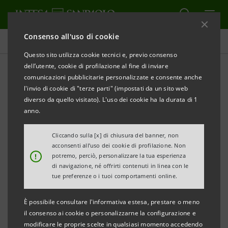
Consenso all'uso di cookie
Research Department
Questo sito utilizza cookie tecnici e, previo consenso
dell’utente, cookie di profilazione al fine di inviare
comunicazioni pubblicitarie personalizzate e consente anche
Indici Comit
l'invio di cookie di "terze parti" (impostati da un sito web
diverso da quello visitato). L'uso dei cookie ha la durata di 1
anno.
STAMPA
Cliccando sulla [x] di chiusura del banner, non
acconsenti all’uso dei cookie di profilazione. Non
Gli Indici Comit costituiscono gli indicatori di
!
potremo, perciò, personalizzare la tua esperienza
di navigazione, né offrirti contenuti in linea con le
riferimento per osservare l'andamento della Borsa
tue preferenze o i tuoi comportamenti online.
Valori di Milano.
È possibile consultare l'informativa estesa, prestare o meno
il consenso ai cookie o personalizzarne la configurazione e
Gli indici generali che permettono tale osservazione
modificare le proprie scelte in qualsiasi momento accedendo