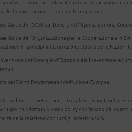
ia di lavoro, e in particolare il diritto di associazione e di 
orile, la non discriminazione nell’occupazione
nee Guida dell’OCSE sul Dovere di Diligenza per una Cond
nee Guida dell’Organizzazione per la Cooperazione e lo Sv
nazionali e i principi anticorruzione statuiti dalle Nazioni U
nvenzione del Consiglio d’Europa sulla Prevenzione e Lott
tanbul)
rta dei Diritti Fondamentali dell’Unione Europea.
e di rendere concreti i principi e i valori declinati nel presen
l Gruppo ha adottato diverse policy che fissano gli indirizz
alità nella relazione con tutti gli interlocutori.