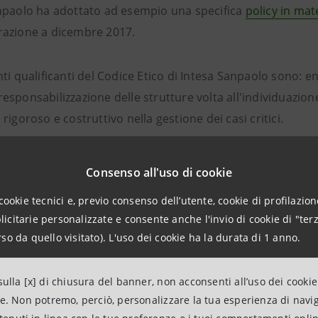
npaolo ha adottato ad esempio una specifica
policy in mate
azione a dicembre 2017.
ti qualificanti del Codice Etico di Intesa Sanpaolo sono: enfa
sponsabilizzazione delle strutture volta all'individuazione
rigoroso e costruttivo nella gestione dei casi critici.
n lo scopo di mantenere rapporti di fiducia con gli stake
Consenso all'uso di cookie
za di attuare un’adeguata gestione e controllo dei rischi, si
cookie tecnici e, previo consenso dell’utente, cookie di profilazione
e di valore di lungo termine per tutti gli stakeholder.
citarie personalizzate e consente anche l'invio di cookie di "terz
so da quello visitato). L'uso dei cookie ha la durata di 1 anno.
è composto da tre sezioni:
ulla [x] di chiusura del banner, non acconsenti all’uso dei cookie
 delle relazioni, che contiene la Mission, i Principi e valori 
ne. Non potremo, perciò, personalizzare la tua esperienza di navi