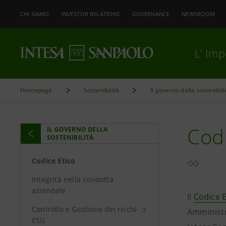
CHI SIAMO
INVESTOR RELATIONS
GOVERNANCE
NEWSROOM
L’ Im
Homepage
Sostenibilità
Il governo della sostenibil
Codi
IL GOVERNO DELLA
SOSTENIBILITÀ
Codice Etico
Integrità nella condotta
aziendale
Il
Codice E
Controllo e Gestione dei rischi
Amministr
ESG