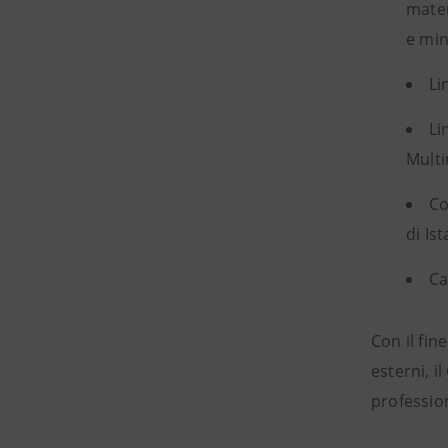
mater
e min
Li
Li
Multi
Co
di Is
Ca
Con il fin
esterni, i
profession