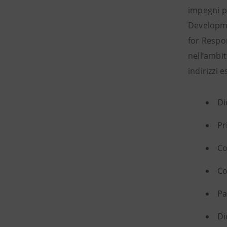
impegni pr
Developme
for Respo
nell’ambit
indirizzi 
Di
Pr
Co
Co
Pa
Di