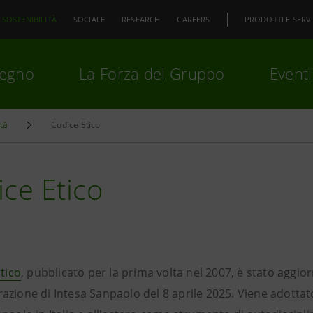
SOSTENIBILITÀ
SOCIALE
RESEARCH
CAREERS
PRODOTTI E SERVI
pegno
La Forza del Gruppo
Eventi
ità
Codice Etico
premi
Invio
per cercare o
ESC
ce Etico
tico
, pubblicato per la prima volta nel 2007, è stato aggi
azione di Intesa Sanpaolo del 8 aprile 2025. Viene adottat