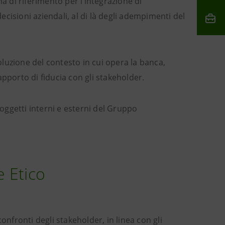
a di riferimento per l’integrazione di
decisioni aziendali, al di là degli adempimenti del
luzione del contesto in cui opera la banca,
porto di fiducia con gli stakeholder.
soggetti interni e esterni del Gruppo
e Etico
onfronti degli stakeholder, in linea con gli