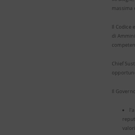
massima c
Il Codice 
di Amminis
competenti
Chief Sust
opportune 
Il Govern
l'
reput
valor