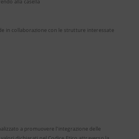
endo alla casella
nde in collaborazione con le strutture interessate
nalizzato a promuovere l'integrazione delle
i valori dichiarati nel Codice Etico attraverso la