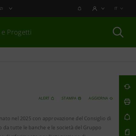
NOTIFICHE
IT
ZI
AREA UTENTE
 e Progetti
per chiudere
ALERT
STAMPA
AGGIORNA
ornato nel 2025 con approvazione del Consiglio di
o da tutte le banche e le società del Gruppo