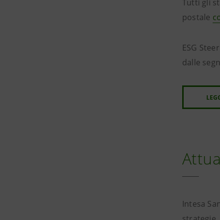
Tutti gli 
postale
c
ESG Steeri
dalle segn
LEGG
Attu
Intesa San
strategie,