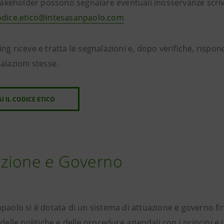
stakeholder possono segnalare eventuali inosservanze scriv
odice.etico@intesasanpaolo.com
ng riceve e tratta le segnalazioni e, dopo verifiche, rispo
alazioni stesse.
I IL CODICE ETICO
azione e Governo
paolo si è dotata di un sistema di attuazione e governo fi
 delle politiche e delle procedure aziendali con i principi e 