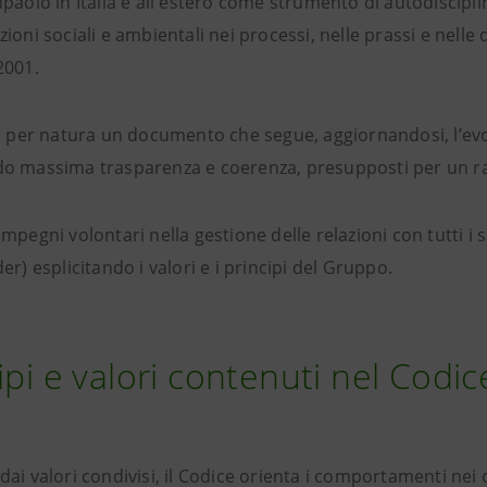
paolo in Italia e all'estero come strumento di autodisciplin
ioni sociali e ambientali nei processi, nelle prassi e nelle 
2001.
 è per natura un documento che segue, aggiornandosi, l’evo
o massima trasparenza e coerenza, presupposti per un rap
mpegni volontari nella gestione delle relazioni con tutti i 
er) esplicitando i valori e i principi del Gruppo.
ipi e valori contenuti nel Codic
ai valori condivisi, il Codice orienta i comportamenti nei c