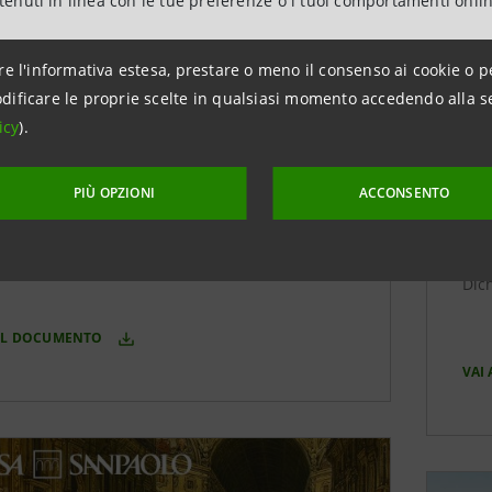
ntenuti in linea con le tue preferenze o i tuoi comportamenti onli
hiarazione Consolidata Non
Di
anziaria 2021
re l'informativa estesa, prestare o meno il consenso ai cookie o p
dificare le proprie scelte in qualsiasi momento accedendo alla s
Fi
icy
umento annuale che rendiconta le
).
in
rmance del Gruppo in ambito ESG
onmental, Social and Governance) secondo i
PIÙ OPZIONI
ACCONSENTO
Lo 
pali standard internazionali.
imme
sost
Dic
 IL DOCUMENTO
VAI