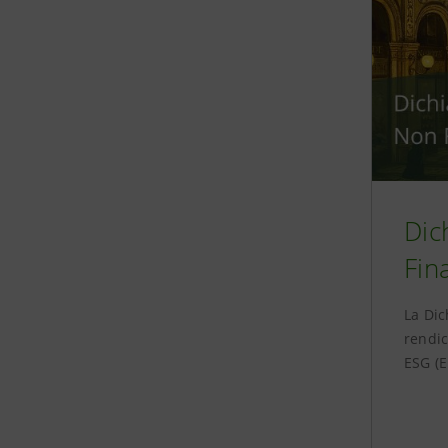
Dic
Fin
La Dic
rendic
ESG (E