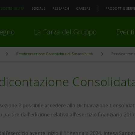
SOSTENIBILITÀ
SOCIALE
RESEARCH
CAREERS
PRODOTTI E SERVI
pegno
La Forza del Gruppo
Eventi
Rendicontazione Consolidata di Sostenibilità
Rendicontazio
premi
Invio
per cercare o
ESC
icontazione Consolidata 
sezione è possibile accedere alla Dichiarazione Consolidata
 partire dall'edizione relativa all'esercizio finanziario 2017 
dall’esercizio avente inizio il 1° gennaio 2024, Intesa San