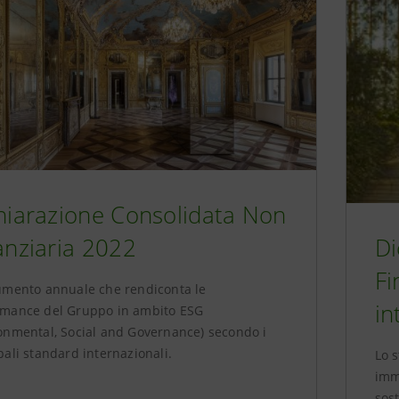
hiarazione Consolidata Non
anziaria 2022
Di
Fi
umento annuale che rendiconta le
in
rmance del Gruppo in ambito ESG
onmental, Social and Governance) secondo i
pali standard internazionali.
Lo 
imme
sost