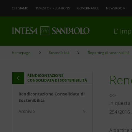
CHI SIAMO
INVESTOR RELATIONS
GOVERNANCE
NEWSROOM
L’ Im
Homepage
Sostenibilità
Reporting di sostenibilità
Rend
RENDICONTAZIONE
CONSOLIDATA DI SOSTENIBILITÀ
Rendicontazione Consolidata di
Sostenibilità
In questa 
Archivio
254/2016 a
A partire 