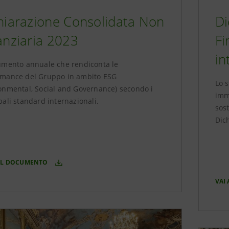
hiarazione Consolidata Non
Di
anziaria 2023
Fi
in
umento annuale che rendiconta le
rmance del Gruppo in ambito ESG
Lo 
onmental, Social and Governance) secondo i
imme
pali standard internazionali.
sost
Dic
 IL DOCUMENTO
VAI