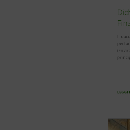
Dic
Fin
Il doc
perfo
(Envir
princi
LEGGI