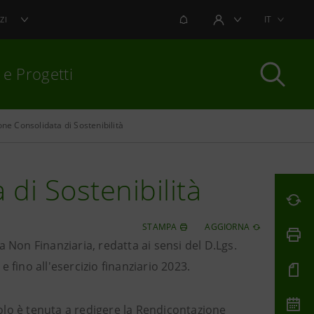
NOTIFICHE
IT
ZI
AREA UTENTE
 e Progetti
ne Consolidata di Sostenibilità
per chiudere
di Sostenibilità
STAMPA
AGGIORNA
 Non Finanziaria, redatta ai sensi del D.Lgs.
e fino all'esercizio finanziario 2023.
paolo è tenuta a redigere la Rendicontazione