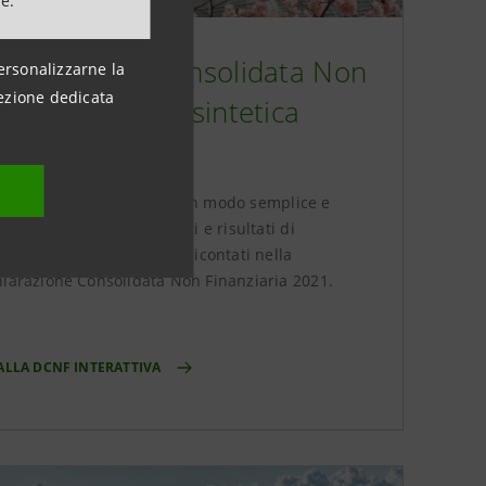
ne.
chiarazione Consolidata Non
ersonalizzarne la
ezione dedicata
nanziaria 2021 sintetica
terattiva
strumento per conoscere in modo semplice e
diato i principali progetti e risultati di
enibilità del Gruppo, rendicontati nella
hiarazione Consolidata Non Finanziaria 2021.
 ALLA DCNF INTERATTIVA