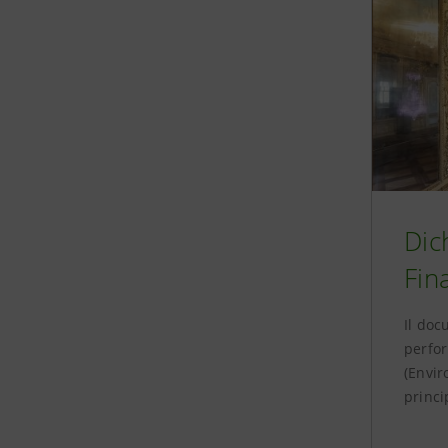
Dic
Fin
Il doc
perfo
(Envir
princi