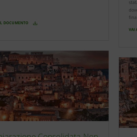
stat
dove
fina
 IL DOCUMENTO
VAI
hiarazione Consolidata Non