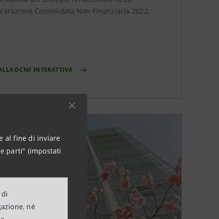
hiarazione Consolidata Non Finanziaria 2022.
 ALLA DCNF INTERATTIVA
 al fine di inviare
e parti" (impostati
 di
gazione, né