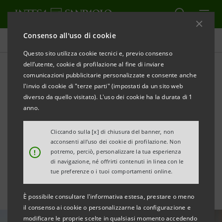
Consenso all'uso di cookie
Research Department
Questo sito utilizza cookie tecnici e, previo consenso
dell’utente, cookie di profilazione al fine di inviare
comunicazioni pubblicitarie personalizzate e consente anche
Investitori Privati
l'invio di cookie di "terze parti" (impostati da un sito web
diverso da quello visitato). L'uso dei cookie ha la durata di 1
anno.
STAMPA
AGGIORNA
Cliccando sulla [x] di chiusura del banner, non
acconsenti all’uso dei cookie di profilazione. Non
Reportistica in lingua italiana, destinata a investitori
!
potremo, perciò, personalizzare la tua esperienza
di navigazione, né offrirti contenuti in linea con le
privati e PMI, sull'andamento dell’economia globale,
tue preferenze o i tuoi comportamenti online.
del mercato immobiliare e dei mercati finanziari.
È possibile consultare l'informativa estesa, prestare o meno
il consenso ai cookie o personalizzarne la configurazione e
modificare le proprie scelte in qualsiasi momento accedendo