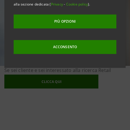
alla sezione dedicata (
Privacy
-
Cookie policy
).
PIÙ OPZIONI
ACCONSENTO
Se sei cliente e sei interessato alla ricerca Retail
CLICCA QUI