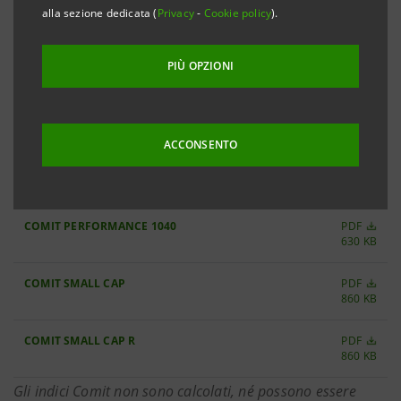
1670 KB
alla sezione dedicata (
Privacy
-
Cookie policy
).
COMIT GLOBALE R 1040
PDF
PIÙ OPZIONI
630 KB
COMIT PERFORMANCE
PDF
1670 KB
ACCONSENTO
COMIT PERFORMANCE R
PDF
1670 KB
COMIT PERFORMANCE 1040
PDF
630 KB
COMIT SMALL CAP
PDF
860 KB
COMIT SMALL CAP R
PDF
860 KB
Gli indici Comit non sono calcolati, né possono essere