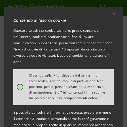
Consenso all'uso di cookie
Indici Comit
Questo sito utilizza cookie tecnici e, previo consenso
dell’utente, cookie di profilazione al fine di inviare
comunicazioni pubblicitarie personalizzate e consente anche
Serie storiche indici Comit
l'invio di cookie di "terze parti" (impostati da un sito web
diverso da quello visitato). L'uso dei cookie ha la durata di 1
anno.
STAMPA
Cliccando sulla [x] di chiusura del banner, non
acconsenti all’uso dei cookie di profilazione. Non
!
potremo, perciò, personalizzare la tua esperienza
COMIT 30
PDF
di navigazione, né offrirti contenuti in linea con le
1000 KB
tue preferenze o i tuoi comportamenti online.
COMIT GLOBALE
PDF
È possibile consultare l'informativa estesa, prestare o meno
1670 KB
il consenso ai cookie o personalizzarne la configurazione e
modificare le proprie scelte in qualsiasi momento accedendo
COMIT GLOBALE R
PDF