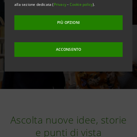
alla sezione dedicata (
Privacy
-
Cookie policy
).
PIÙ OPZIONI
ACCONSENTO
Ascolta nuove idee, storie
e punti di vista