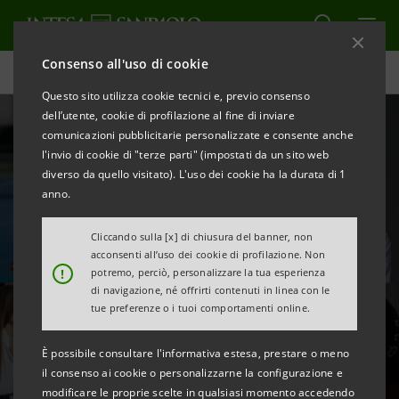
Consenso all'uso di cookie
Homepage
Questo sito utilizza cookie tecnici e, previo consenso
dell’utente, cookie di profilazione al fine di inviare
comunicazioni pubblicitarie personalizzate e consente anche
l'invio di cookie di "terze parti" (impostati da un sito web
diverso da quello visitato). L'uso dei cookie ha la durata di 1
anno.
Cliccando sulla [x] di chiusura del banner, non
acconsenti all’uso dei cookie di profilazione. Non
!
potremo, perciò, personalizzare la tua esperienza
di navigazione, né offrirti contenuti in linea con le
tue preferenze o i tuoi comportamenti online.
È possibile consultare l'informativa estesa, prestare o meno
Intesa Sanpaolo On Air
il consenso ai cookie o personalizzarne la configurazione e
modificare le proprie scelte in qualsiasi momento accedendo