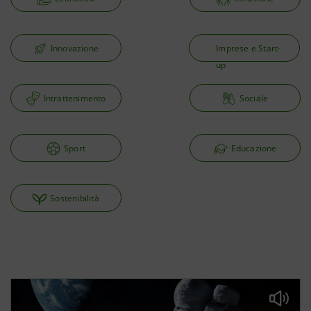
Innovazione
Imprese e Start-
up
Intrattenimento
Sociale
Sport
Educazione
Sostenibilità