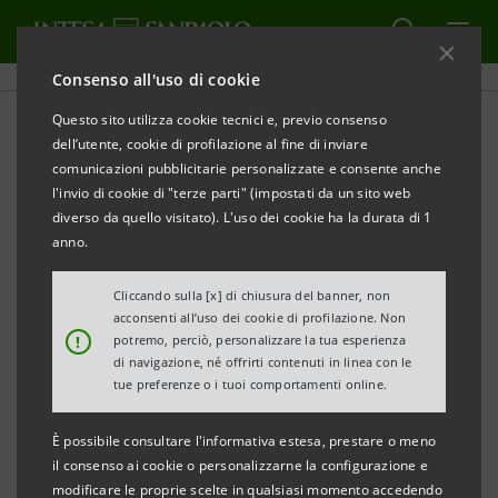
Consenso all'uso di cookie
Questo sito utilizza cookie tecnici e, previo consenso
dell’utente, cookie di profilazione al fine di inviare
INTRATTENIMENTO
comunicazioni pubblicitarie personalizzate e consente anche
l'invio di cookie di "terze parti" (impostati da un sito web
Il Calendario dell'Avvento
diverso da quello visitato). L'uso dei cookie ha la durata di 1
anno.
Cliccando sulla [x] di chiusura del banner, non
acconsenti all’uso dei cookie di profilazione. Non
Il piacere dell’attesa, il fascino della scoperta, la magia
!
potremo, perciò, personalizzare la tua esperienza
di navigazione, né offrirti contenuti in linea con le
di una gustosa ricompensa: questo Natale, rivivi tutto
tue preferenze o i tuoi comportamenti online.
l’incanto del Calendario dell’Avvento grazie ai migliori
original di Intesa Sanpaolo On Air. Ogni giorno, dal
È possibile consultare l'informativa estesa, prestare o meno
il consenso ai cookie o personalizzarne la configurazione e
primo dicembre fino alla Vigilia di Natale,
modificare le proprie scelte in qualsiasi momento accedendo