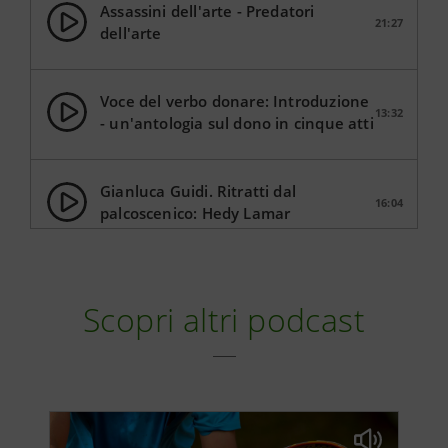
Assassini dell'arte - Predatori
21:27
dell'arte
Voce del verbo donare: Introduzione
13:32
- un'antologia sul dono in cinque atti
Gianluca Guidi. Ritratti dal
16:04
palcoscenico: Hedy Lamar
Ricercati: Anche gli animali hanno
19:30
abilità musicali
Scopri altri podcast
L'ultima stoccata: Giovanna Trillini
14:57