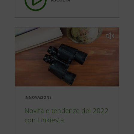
L'ebreo onorario: Guido Schwarz
29:21
Le parole giuste dall'A alla Z: i
principi guida per un nuovo
17:25
approccio inclusivo
Spaziale: la preparazione al volo con
19:42
Samantha Cristoforetti
Tale of a team: un viaggio alla
38:56
scoperta di Milano e dell'Olimpia
INNOVAZIONE
Novità e tendenze del 2022
con Linkiesta