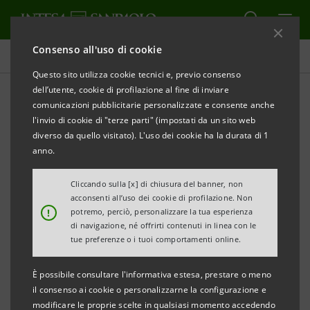
Consenso all'uso di cookie
Il governo della sostenibilità
Questo sito utilizza cookie tecnici e, previo consenso
dell’utente, cookie di profilazione al fine di inviare
comunicazioni pubblicitarie personalizzate e consente anche
Adesioni e Partnership
l'invio di cookie di "terze parti" (impostati da un sito web
diverso da quello visitato). L'uso dei cookie ha la durata di 1
anno.
STAMPA
AGGIORNA
Cliccando sulla [x] di chiusura del banner, non
acconsenti all’uso dei cookie di profilazione. Non
Intesa Sanpaolo si impegna ad osservare i principi
!
potremo, perciò, personalizzare la tua esperienza
di navigazione, né offrirti contenuti in linea con le
dello sviluppo sostenibile ed ha aderito a importanti
tue preferenze o i tuoi comportamenti online.
iniziative internazionali volte a promuovere il dialogo
fra imprese, organismi sovranazionali e società civile
È possibile consultare l'informativa estesa, prestare o meno
il consenso ai cookie o personalizzarne la configurazione e
e a perseguire il rispetto dell’ambiente e dei diritti
modificare le proprie scelte in qualsiasi momento accedendo