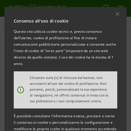
Consenso all'uso di cookie
Il governo della sostenibilità
Questo sito utilizza cookie tecnici e, previo consenso
dell’utente, cookie di profilazione al fine di inviare
comunicazioni pubblicitarie personalizzate e consente anche
Rapporti con le istituzioni
l'invio di cookie di "terze parti" (impostati da un sito web
nazionali, europee e
diverso da quello visitato). L'uso dei cookie ha la durata di 1
anno.
internazionali e attività di
Cliccando sulla [x] di chiusura del banner, non
advocacy
acconsenti all’uso dei cookie di profilazione. Non
!
potremo, perciò, personalizzare la tua esperienza
di navigazione, né offrirti contenuti in linea con le
tue preferenze o i tuoi comportamenti online.
STAMPA
AGGIORNA
È possibile consultare l'informativa estesa, prestare o meno
il consenso ai cookie o personalizzarne la configurazione e
Intesa Sanpaolo, attraverso l'Area di Governo
modificare le proprie scelte in qualsiasi momento accedendo