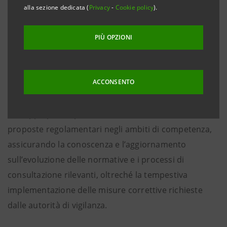
Chief Institutional Affairs and External
alla sezione dedicata (
Privacy
-
Cookie policy
).
Communication Officer, sviluppa e presidia le
relazioni con le istituzioni, i regolatori e i
PIÙ OPZIONI
supervisori nazionali, europei e internazionali, le
associazioni di categoria, i think tank e gli altri
stakeholders, anche sui temi di sostenibilità.
ACCONSENTO
Il Gruppo partecipa alla discussione sulle nuove
proposte regolamentari negli ambiti di competenza,
assicurando la conoscenza e l’aggiornamento
sull’evoluzione delle normative e i processi di
consultazione rilevanti, oltreché la tempestiva
implementazione delle misure correttive richieste
dalle autorità di vigilanza.