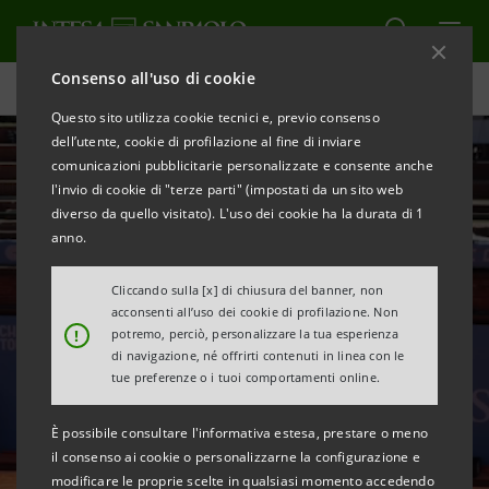
Consenso all'uso di cookie
Homepage
Questo sito utilizza cookie tecnici e, previo consenso
dell’utente, cookie di profilazione al fine di inviare
comunicazioni pubblicitarie personalizzate e consente anche
l'invio di cookie di "terze parti" (impostati da un sito web
diverso da quello visitato). L'uso dei cookie ha la durata di 1
anno.
Cliccando sulla [x] di chiusura del banner, non
acconsenti all’uso dei cookie di profilazione. Non
!
potremo, perciò, personalizzare la tua esperienza
Scendiamo in campo
di navigazione, né offrirti contenuti in linea con le
tue preferenze o i tuoi comportamenti online.
per vivere lo sport
È possibile consultare l'informativa estesa, prestare o meno
il consenso ai cookie o personalizzarne la configurazione e
modificare le proprie scelte in qualsiasi momento accedendo