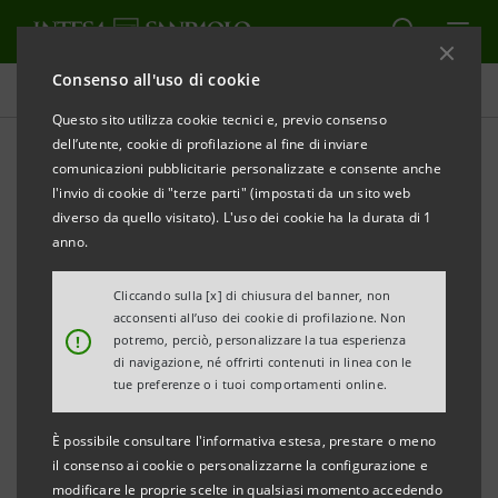
Consenso all'uso di cookie
Il governo della sostenibilità
Questo sito utilizza cookie tecnici e, previo consenso
dell’utente, cookie di profilazione al fine di inviare
comunicazioni pubblicitarie personalizzate e consente anche
Integrità nella condotta
l'invio di cookie di "terze parti" (impostati da un sito web
aziendale
diverso da quello visitato). L'uso dei cookie ha la durata di 1
anno.
Cliccando sulla [x] di chiusura del banner, non
STAMPA
AGGIORNA
acconsenti all’uso dei cookie di profilazione. Non
!
potremo, perciò, personalizzare la tua esperienza
di navigazione, né offrirti contenuti in linea con le
Il Gruppo Intesa Sanpaolo riconosce che il rispetto
tue preferenze o i tuoi comportamenti online.
delle normative interne ed esterne e dei codici di
È possibile consultare l'informativa estesa, prestare o meno
condotta riveste un'importanza rilevante, anche dal
il consenso ai cookie o personalizzarne la configurazione e
punto di vista strategico, e pertanto agisce nella
modificare le proprie scelte in qualsiasi momento accedendo