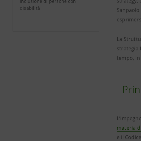
strategy, 
Inclusione di persone con
disabilità
Sanpaolo 
esprimersi
La Struttu
strategia 
tempo, in 
I Pri
L’impegno 
materia di
e il Codi