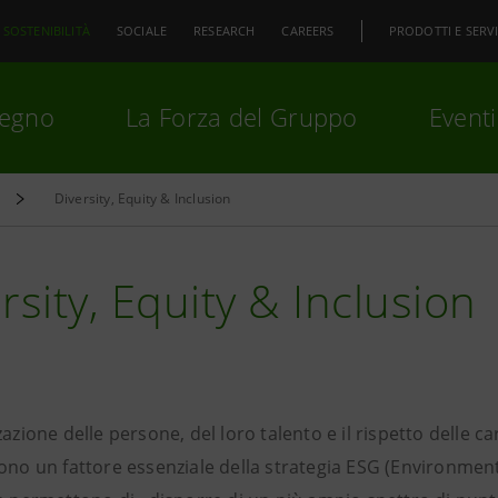
SOSTENIBILITÀ
SOCIALE
RESEARCH
CAREERS
PRODOTTI E SERVI
pegno
La Forza del Gruppo
Eventi
Diversity, Equity & Inclusion
premi
Invio
per cercare o
ESC
rsity, Equity & Inclusion
zazione delle persone, del loro talento e il rispetto delle 
cono un fattore essenziale della strategia ESG (Environmen