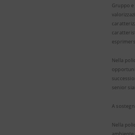
Gruppo e c
valorizzaz
caratteri
caratteris
esprimers
Nella poli
opportunit
succession
senior si
A sostegno
Nella poli
ambiente d