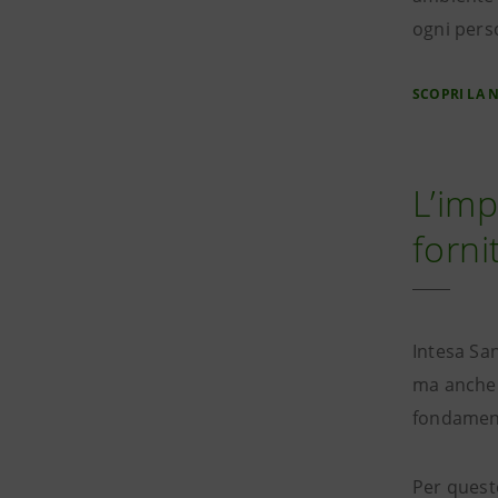
ogni pers
SCOPRI LA 
L’imp
forni
Intesa San
ma anche 
fondament
Per questo