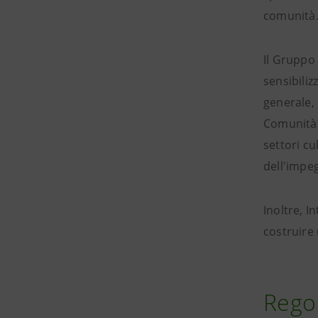
comunità
Il Gruppo
sensibiliz
generale, 
Comunità, 
settori cu
dell'impe
Inoltre, I
costruire 
Regol