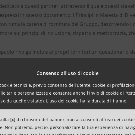
 dedicato a questi partner, attraverso il quale questi sta
 espressi in questo documento. I Principi in Materia di Div
con tutta la catena di fornitura del Gruppo, descrivendo i
mpre sui principi di inclusione, rispetto e meritocrazia, c
paolo rivolge inoltre ai propri fornitori un questionario ded
esaminati, anche il loro impegno nei confronti dell’inclusi
zione e molestia. Sono inoltre fortemente valorizzati il pos
Consenso all'uso di cookie
nali e l’acquisizione di certificazioni dedicate ai temi dell’i
cookie tecnici e, previo consenso dell’utente, cookie di profilazione
citarie personalizzate e consente anche l'invio di cookie di "terz
mila fra i fornitori del Gruppo hanno confermato di aver im
so da quello visitato). L'uso dei cookie ha la durata di 1 anno.
sione e meccanismi, strumenti e processi per contrastare le
di grandi dimensioni sono inclusi negli indici internazionali 
ulla [x] di chiusura del banner, non acconsenti all’uso dei cookie
genere e più di venti hanno acquisito almeno una certificaz
ne. Non potremo, perciò, personalizzare la tua esperienza di navi