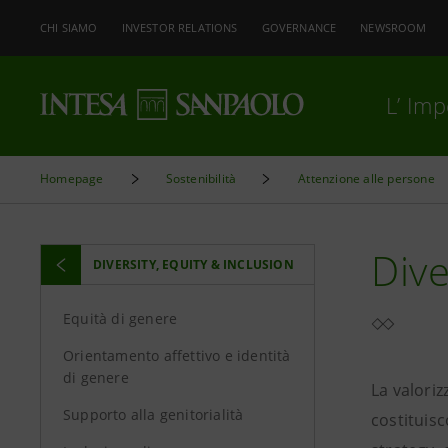
CHI SIAMO
INVESTOR RELATIONS
GOVERNANCE
NEWSROOM
L’ Im
Homepage
Sostenibilità
Attenzione alle persone
Dive
DIVERSITY, EQUITY & INCLUSION
Equità di genere
Orientamento affettivo e identità
di genere
La valoriz
Supporto alla genitorialità
costituis