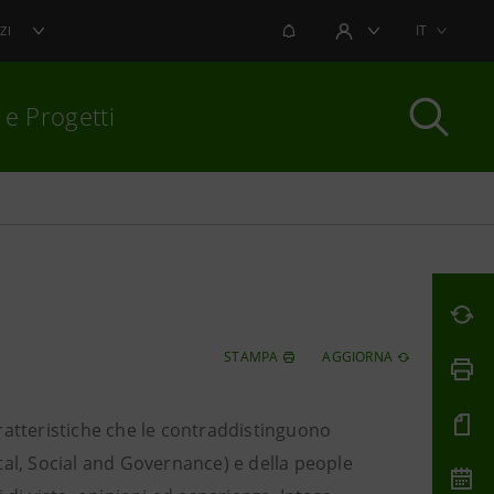
NOTIFICHE
IT
ZI
AREA UTENTE
 e Progetti
per chiudere
STAMPA
AGGIORNA
caratteristiche che le contraddistinguono
tal, Social and Governance) e della people