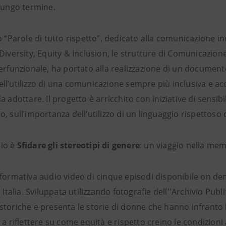
 lungo termine.
o “Parole di tutto rispetto”, dedicato alla comunicazione in
Diversity, Equity & Inclusion, le strutture di Comunicazion
terfunzionale, ha portato alla realizzazione di un documen
ll’utilizzo di una comunicazione sempre più inclusiva e ac
a adottare. Il progetto è arricchito con iniziative di sensib
, sull’importanza dell’utilizzo di un linguaggio rispettoso d
io è
Sfidare gli stereotipi di genere
: un viaggio nella memo
 formativa audio video di cinque episodi disponibile on de
n Italia. Sviluppata utilizzando fotografie dell''Archivio Publi
toriche e presenta le storie di donne che hanno infranto ba
 a riflettere su come equità e rispetto creino le condizioni