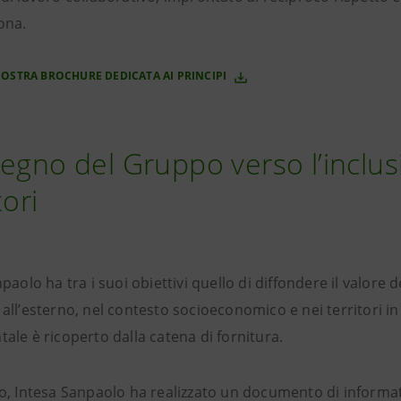
ona.
NOSTRA BROCHURE DEDICATA AI PRINCIPI
egno del Gruppo verso l’inclusi
tori
paolo ha tra i suoi obiettivi quello di diffondere il valore 
all’esterno, nel contesto socioeconomico e nei territori in
ale è ricoperto dalla catena di fornitura.
, Intesa Sanpaolo ha realizzato un documento di informativ