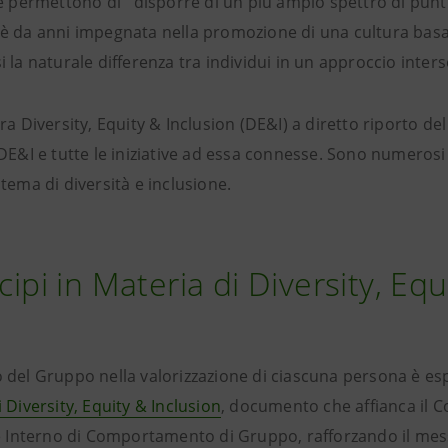
e permettono di disporre di un più ampio spettro di punti 
è da anni impegnata nella promozione di una cultura basata
 la naturale differenza tra individui in un approccio inters
ra Diversity, Equity & Inclusion (DE&I) a diretto riporto del
DE&I e tutte le iniziative ad essa connesse. Sono numerosi i
tema di diversità e inclusione.
ncipi in Materia di Diversity, Eq
del Gruppo nella valorizzazione di ciascuna persona è espli
 Diversity, Equity & Inclusion
, documento che affianca il Co
ce Interno di Comportamento di Gruppo, rafforzando il mess