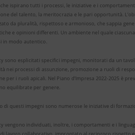
he ispirano tutti i processi, le iniziative e i comportamenti. 
ione del talento, la meritocrazia e le pari opportunità. L’o
zzato da pluralità, rispettoso e armonioso, che sappia gen
tiche e opinioni differenti. Un ambiente nel quale ciascuna
i in modo autentico.
cy sono esplicitati specifici impegni, monitorati da un tavol
à nei processi di assunzione, promozione a ruoli di respon
e per i ruoli apicali. Nel Piano d’Impresa 2022-2025 è pre
ano equilibrate per genere.
 di questi impegni sono numerose le iniziative di formazio
cy vengono individuati, inoltre, i comportamenti e i lingua
i lavoro collaborativo, improntato al reciproco rispetto e 