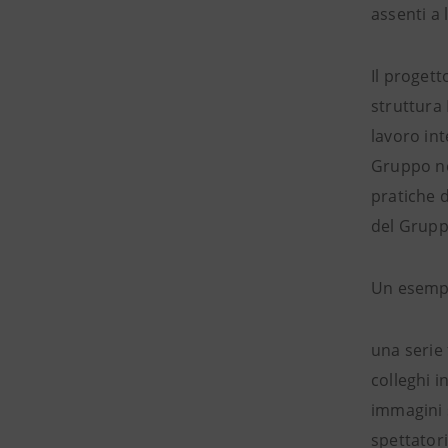
assenti a
Il progett
struttura 
lavoro in
Gruppo ne
pratiche d
del Gruppo
Un esemp
una serie
colleghi i
immagini s
spettatori