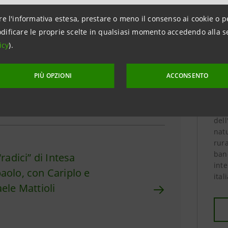
re l'informativa estesa, prestare o meno il consenso ai cookie o p
A
STO
dificare le proprie scelte in qualsiasi momento accedendo alla s
icy
).
lore dei territori nella
La
ia del Gruppo Intesa
PIÙ OPZIONI
ACCONSENTO
I
aolo
Il G
dell
natu
rura
banc
“radici” di Intesa
inte
aolo, con Cariplo e
ital
aele Mattioli