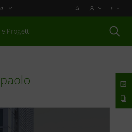
NOTIFICHE
IT
ZI
AREA UTENTE
 e Progetti
per chiudere
npaolo