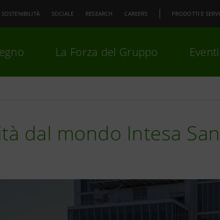
SOSTENIBILITÀ
SOCIALE
RESEARCH
CAREERS
PRODOTTI E SERVI
pegno
La Forza del Gruppo
Eventi
premi
Invio
per cercare o
ESC
ità dal mondo Intesa Sa