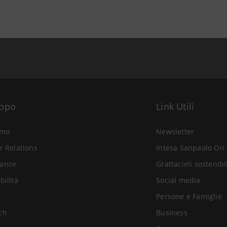
uppo
Link Utili
amo
Newsletter
r Relations
Intesa Sanpaolo On 
ance
Grattacieli sostenibi
bilità
Social media
Persone e Famiglie
ch
Business