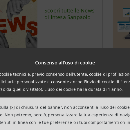
Scopri tutte le News
di Intesa Sanpaolo
Consenso all'uso di cookie
Dichiarazioni e
cookie tecnici e, previo consenso dell’utente, cookie di profilazione
interviste del CEO
citarie personalizzate e consente anche l'invio di cookie di "terz
so da quello visitato). L'uso dei cookie ha la durata di 1 anno.
ulla [x] di chiusura del banner, non acconsenti all’uso dei cookie
ne. Non potremo, perciò, personalizzare la tua esperienza di navi
ntenuti in linea con le tue preferenze o i tuoi comportamenti onli