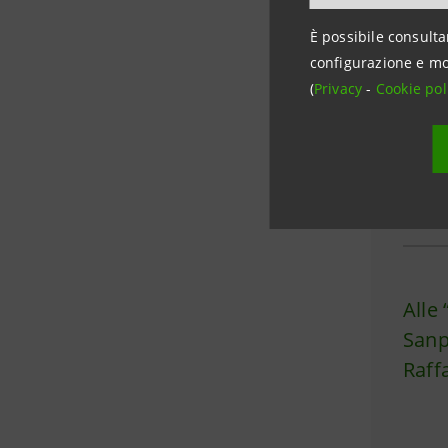
È possibile consulta
STORI
configurazione e mo
(
Privacy
-
Cookie pol
Il va
stor
Sanp
Alle 
Sanp
Raff