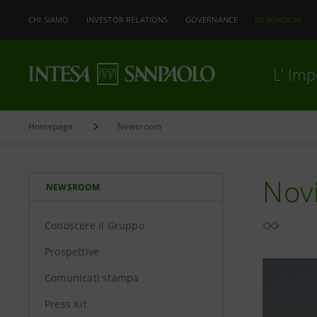
CHI SIAMO
INVESTOR RELATIONS
GOVERNANCE
NEWSROOM
L’ Im
Homepage
Newsroom
Nov
NEWSROOM
Conoscere il Gruppo
Prospettive
Comunicati stampa
Press Kit