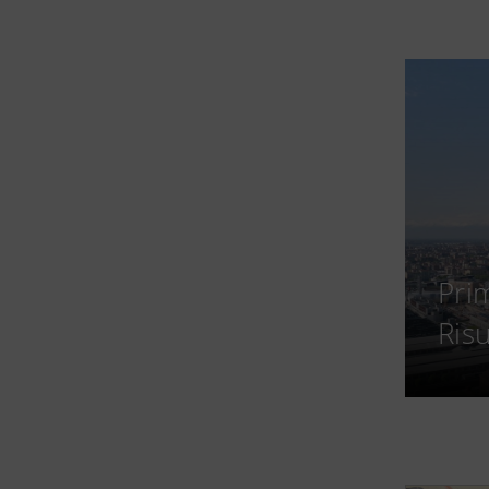
Pri
Risu