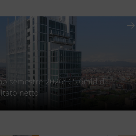
mo semestre 2026: €5,6mld di
ltato netto