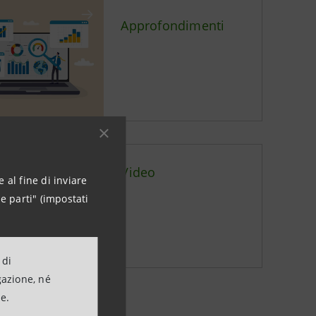
Approfondimenti
Video
 al fine di inviare
e parti" (impostati
 di
gazione, né
ne.