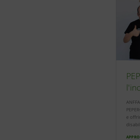
PEP
l'in
ANFFAS
PEPERO
e offr
disabil
APPRO