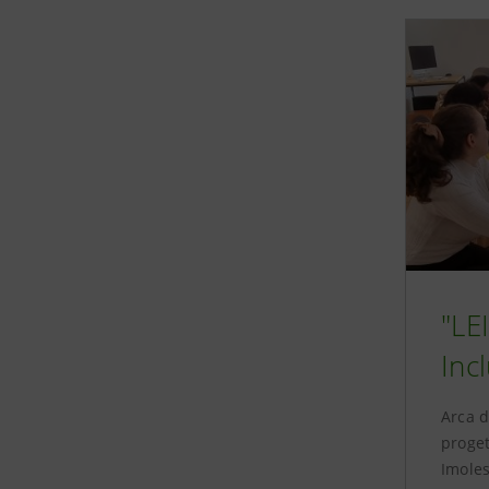
"LE
Inc
Arca d
proget
Imoles