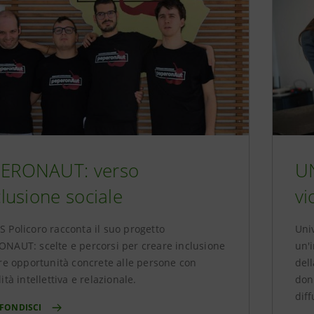
ERONAUT: verso
UN
clusione sociale
vi
 Policoro racconta il suo progetto
Uni
NAUT: scelte e percorsi per creare inclusione
un'i
ire opportunità concrete alle persone con
dell
ità intellettiva e relazionale.
donn
diff
FONDISCI