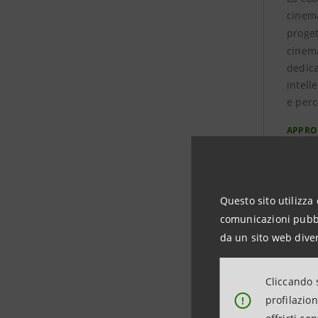
cinema
proge
cinema
dedica
intell
e perc
APPRO
Questo sito utilizza 
comunicazioni pubbli
da un sito web diver
Cliccando s
profilazio
!