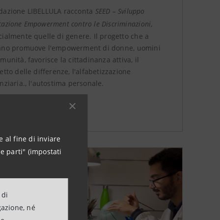
dazione LIBELLULA racconta
SEED – Sviluppo
cazione Empowerment contro le Discriminazioni
,
cialmente quelle di genere. Il progetto che a
ano promuove l'empowerment di donne, uomini
munità, favorisce la cittadinanza attiva, il
etto delle differenze, l'alfabetizzazione
nziaria., l'autostima personale.
ROFONDISCI
 al fine di inviare
e parti" (impostati
 di
gazione, né