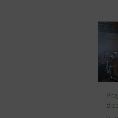
Pro
disa
La coo