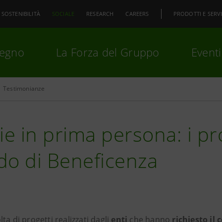
SOSTENIBILITÀ
SOCIALE
RESEARCH
CAREERS
PRODOTTI E SERVI
pegno
La Forza del Gruppo
Eventi
Testimonianze
premi
Invio
per cercare o
ESC
ie in prima persona: i pr
do di Beneficenza
ta di progetti realizzati dagli
enti
che hanno
richiesto il