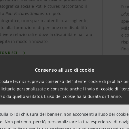
tografica sociale Poti Pictures raccontano il
Fon
tto
Poti Pictures Studios:
un polo
Edu
tografico, uno spazio autentico, accogliente,
spe
to alla formazione di persone con disabilità
Mil
ettive e relazionali e dove la disabilità è narrata
e co
epita in modo rinnovato.
risp
fina
FONDISCI
APP
Consenso all'uso di cookie
cookie tecnici e, previo consenso dell’utente, cookie di profilazione
citarie personalizzate e consente anche l'invio di cookie di "terz
so da quello visitato). L'uso dei cookie ha la durata di 1 anno.
ulla [x] di chiusura del banner, non acconsenti all’uso dei cookie
ne. Non potremo, perciò, personalizzare la tua esperienza di navi