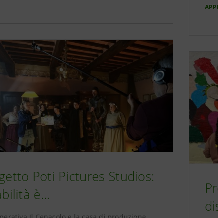
APP
getto Poti Pictures Studios:
Pr
bilità è...
di
perativa Il Cenacolo e la casa di produzione