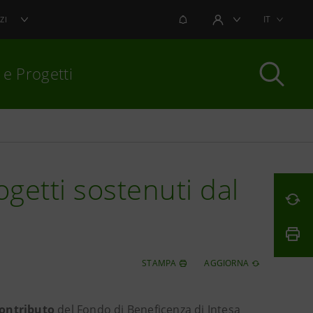
NOTIFICHE
IT
ZI
AREA UTENTE
 e Progetti
per chiudere
ogetti sostenuti dal
STAMPA
AGGIORNA
 contributo
del Fondo di Beneficenza di Intesa