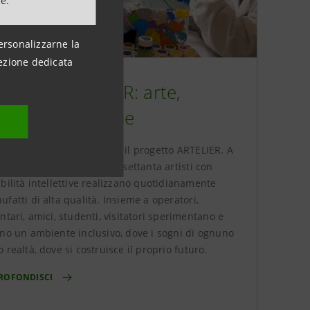
ne.
ersonalizzarne la
ezione dedicata
ogetto ARTELIER: arte,
voro e inclusione
dazione Div.ergo racconta il progetto ARTELIER. A
e e a Santeramo in Colle, settanta artisti con
bilità intellettive realizzano quotidianamente
fatti di alta qualità. Insieme a operatori,
ntari, amici, studenti, visitatori sperimentano e
ono un ambiente inclusivo, dove i sogni di ognuno
 realtà, dove si costruisce il proprio futuro.
ROFONDISCI