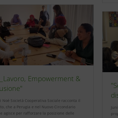
I_Lavoro, Empowerment &
"S
lusione"
di
i Noè Società Cooperativa Sociale racconta il
to, che a Perugia e nel Nuovo Circondario
Juni
e agisce per rafforzare la posizione delle
pro