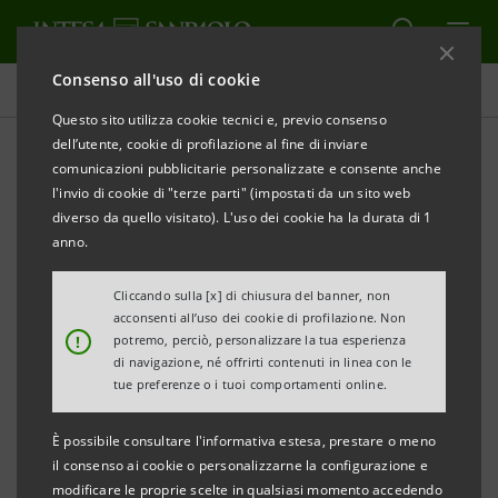
Consenso all'uso di cookie
Tutti i progetti
Questo sito utilizza cookie tecnici e, previo consenso
dell’utente, cookie di profilazione al fine di inviare
comunicazioni pubblicitarie personalizzate e consente anche
l'invio di cookie di "terze parti" (impostati da un sito web
SOCIALE
diverso da quello visitato). L'uso dei cookie ha la durata di 1
anno.
Green4Women: il progetto
Cliccando sulla [x] di chiusura del banner, non
di inclusione per le donne
acconsenti all’uso dei cookie di profilazione. Non
!
potremo, perciò, personalizzare la tua esperienza
di navigazione, né offrirti contenuti in linea con le
tue preferenze o i tuoi comportamenti online.
È possibile consultare l'informativa estesa, prestare o meno
il consenso ai cookie o personalizzarne la configurazione e
modificare le proprie scelte in qualsiasi momento accedendo