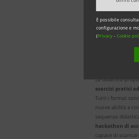
offrirti co
professionisti co
un’immersione for
È possibile consulta
oltre l'ovvio e spe
configurazione e mo
(
Privacy
-
Cookie pol
La modalità d
La didattica prop
esercizi pratici 
Tutti i format son
nuove abilità e con
sequenza didattica
hackathon di acc
capace di scaricar