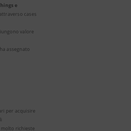
Things e
 attraverso cases
ggiungono valore
, ha assegnato
ri per acquisire
i
s molto richieste