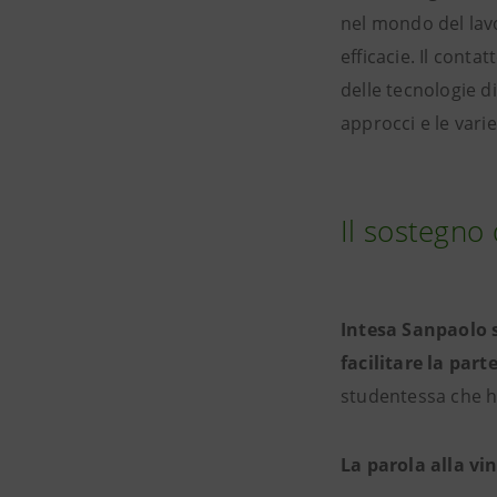
nel mondo del lav
efficacie. Il contat
delle tecnologie d
approcci e le vari
Il sostegno
Intesa Sanpaolo s
facilitare la par
studentessa che h
La parola alla vin