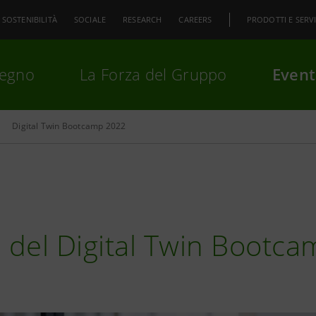
SOSTENIBILITÀ
SOCIALE
RESEARCH
CAREERS
PRODOTTI E SERVI
pegno
La Forza del Gruppo
Event
Digital Twin Bootcamp 2022
premi
Invio
per cercare o
ESC
e del Digital Twin Bootc