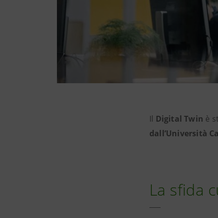
Il
Digital Twin
è s
dall’Università 
La sfida 