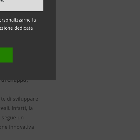
ne.
li a
n per immaginare
ersonalizzarne la
ezione dedicata
 di Gruppo;
e di sviluppare
li. Infatti, la
i segue un
ione innovativa