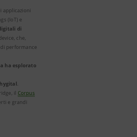
di applicazioni
gs (IoT) e
igitali di
evice, che,
i di performance
ma ha esplorato
hygital
.
idge, il
Corpus
rti e grandi