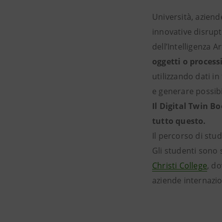
Università, aziende
innovative disrupt
dell’Intelligenza Art
oggetti o process
utilizzando dati i
e generare possibi
Il Digital Twin 
tutto questo.
Il percorso di stud
Gli studenti sono 
Christi College
,
dov
aziende internazio