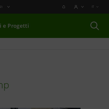
NOTIFICHE
IT
ZI
AREA UTENTE
i e Progetti
per chiudere
amp