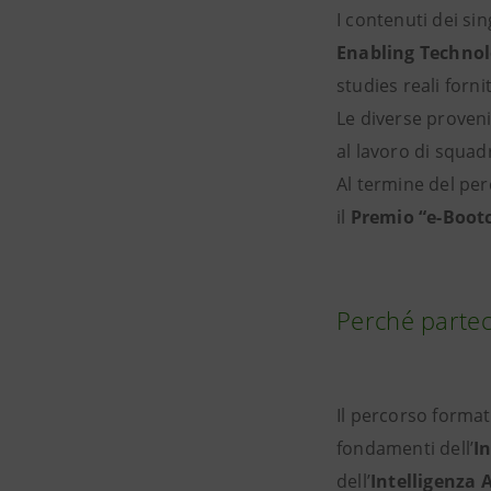
I contenuti dei sin
Enabling Technolo
studies reali forni
Le diverse proveni
al lavoro di squad
Al termine del per
il
Premio “e-Boot
Perché partec
Il percorso format
fondamenti
dell’
I
dell’
Intelligenza A