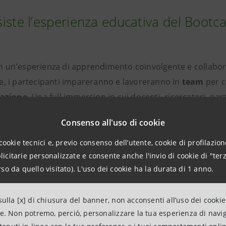
siste l’esperienza educativa del Boot
n un'esperienza di apprendimento coinvolgente e collabor
e, i partecipanti impareranno e lavoreranno in
team
per c
azione
. Una full immersion in cui docenti, ricercatori, par
stenitori danno forma ad un ecosistema di apprendimento,
Consenso all'uso di cookie
alizzazione di soluzioni concrete a un problema dato.
cookie tecnici e, previo consenso dell’utente, cookie di profilazione
citarie personalizzate e consente anche l'invio di cookie di "terz
so da quello visitato). L'uso dei cookie ha la durata di 1 anno.
?
ulla [x] di chiusura del banner, non acconsenti all’uso dei cookie
ne. Non potremo, perciò, personalizzare la tua esperienza di navi
nti universitari, laureati e post-laurea, ricercatori e giov