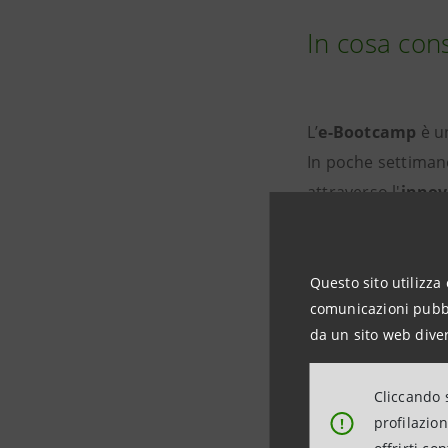
In cosa con
L’
e-Bootcamp
è u
In poche settiman
attraverso l'
innov
imprenditori e so
progettazione e re
Questo sito utilizza 
comunicazioni pubbli
da un sito web diver
A chi è rivolto
Cliccando s
profilazio
!
È pensato per stude