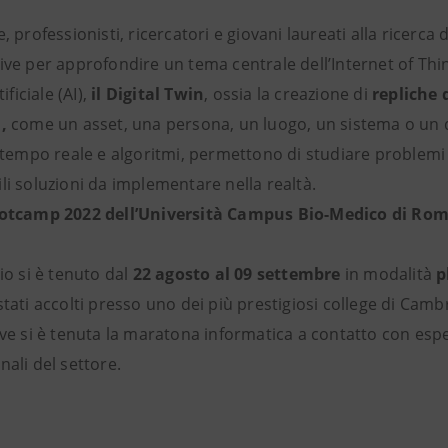
, professionisti, ricercatori e giovani laureati alla ricerca 
ive per approfondire un tema centrale dell’Internet of Thin
ificiale (AI),
il Digital Twin
, ossia la creazione di
repliche d
i,
come un asset, una persona, un luogo, un sistema o un d
n tempo reale e algoritmi, permettono di studiare problem
li soluzioni da implementare nella realtà.
Bootcamp 2022 dell’Università Campus Bio-Medico di Ro
io si è tenuto dal
22 agosto al 09 settembre
in modalità
p
stati accolti presso uno dei più prestigiosi college di Cambr
e si è tenuta la maratona informatica a contatto con espe
nali del settore.