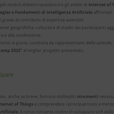
goli moduli didattici spaziano tra gli ambiti di
Internet of 
gies e Fondamenti di Intelligenza Artificiale
affrontati
ti grazie al contributo di expertise aziendali.
enze geografiche, culturali e di studio dei partecipanti a
ra e alla condivisione.
corso la giuria, costituita da rappresentanti delle aziende
camp 2022”
al miglior progetto presentato.
ipare
ivo, anche se breve, fornisce molteplici
strumenti
necessa
nternet of Things
e comprendere i principali tools e metod
rtificiale
. Il corso consente inoltre di sviluppare soft skill