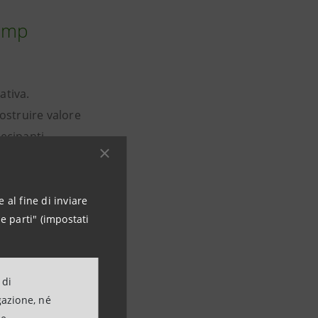
camp
ativa.
ostruire valore
tecipanti,
 per la
 al fine di inviare
e parti" (impostati
 di
gazione, né
ani