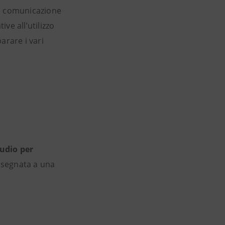
na comunicazione
ive all’utilizzo
arare i vari
tudio per
assegnata a una