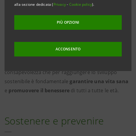
alla sezione dedicata (
Privacy
-
Cookie policy
).
consumatore di sostanze stupefacenti, ma riguarda
anche il contesto in cui è inserito l’individuo,
PIÙ OPZIONI
assumendo di fatto connotati sociali, politici ed
economici.
ACCONSENTO
Gli interventi di carattere sociale messi in campo da
Intesa Sanpaolo, su questo fronte, sono fondati sulla
consapevolezza che per raggiungere lo sviluppo
sostenibile è fondamentale
garantire una vita sana
e
promuovere il benessere
di tutti a tutte le età.
Sostenere e prevenire