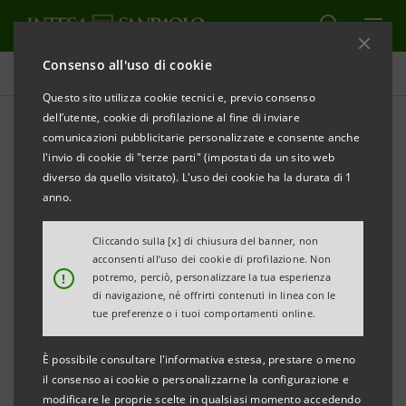
Consenso all'uso di cookie
Inclusione e coesione sociale
Questo sito utilizza cookie tecnici e, previo consenso
dell’utente, cookie di profilazione al fine di inviare
comunicazioni pubblicitarie personalizzate e consente anche
Prevenzione e recupero
l'invio di cookie di "terze parti" (impostati da un sito web
dalle dipendenze: iniziative
diverso da quello visitato). L'uso dei cookie ha la durata di 1
anno.
per il benessere comune
Cliccando sulla [x] di chiusura del banner, non
acconsenti all’uso dei cookie di profilazione. Non
!
potremo, perciò, personalizzare la tua esperienza
di navigazione, né offrirti contenuti in linea con le
tue preferenze o i tuoi comportamenti online.
L’impatto del fenomeno della tossicodipendenza sulla
È possibile consultare l'informativa estesa, prestare o meno
società ha risvolti molto ampi, poiché non è
il consenso ai cookie o personalizzarne la configurazione e
modificare le proprie scelte in qualsiasi momento accedendo
circoscritto esclusivamente alla sfera privata del