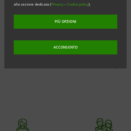
collaborazione con le organizzazioni sindacali, che
alla sezione dedicata (
Privacy
-
Cookie policy
).
include previdenza complementare, assistenza
sanitaria integrativa, permessi e congedi per
PIÙ OPZIONI
conciliare vita e lavoro, agevolazioni economiche e
progetti dedicati a specifiche esigenze. Attraverso un
ACCONSENTO
dialogo continuo con le persone del Gruppo, ci
impegniamo così a garantire un ambiente inclusivo
capace di rispondere concretamente ai loro bisogni.