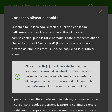
Consenso all'uso di cookie
Perché Intesa Sanpaolo
Questo sito utilizza cookie tecnici e, previo consenso
dell’utente, cookie di profilazione al fine di inviare
comunicazioni pubblicitarie personalizzate e consente anche
Il nostro sistema di welfare
l'invio di cookie di "terze parti" (impostati da un sito web
aziendale
diverso da quello visitato). L'uso dei cookie ha la durata di 1
anno.
Cliccando sulla [x] di chiusura del banner, non
acconsenti all’uso dei cookie di profilazione. Non
!
potremo, perciò, personalizzare la tua esperienza
Intesa Sanpaolo offre un
articolato sistema di
di navigazione, né offrirti contenuti in linea con le
welfare per garantire qualità della vita e benessere
tue preferenze o i tuoi comportamenti online.
lavorativo e personale.
È possibile consultare l'informativa estesa, prestare o meno
il consenso ai cookie o personalizzarne la configurazione e
Un sistema innovativo, sviluppato anche in
modificare le proprie scelte in qualsiasi momento accedendo