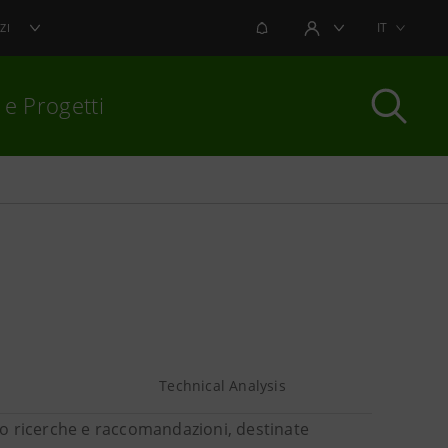
NOTIFICHE
IT
ZI
AREA UTENTE
 e Progetti
per chiudere
Technical Analysis
o ricerche e raccomandazioni, destinate