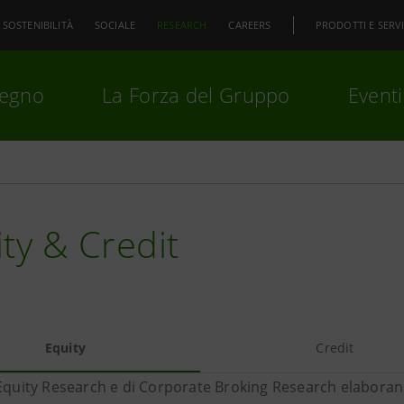
SOSTENIBILITÀ
SOCIALE
RESEARCH
CAREERS
PRODOTTI E SERVI
pegno
La Forza del Gruppo
Eventi
premi
Invio
per cercare o
ESC
ty & Credit
Equity
Credit
 Equity Research e di Corporate Broking Research elaboran