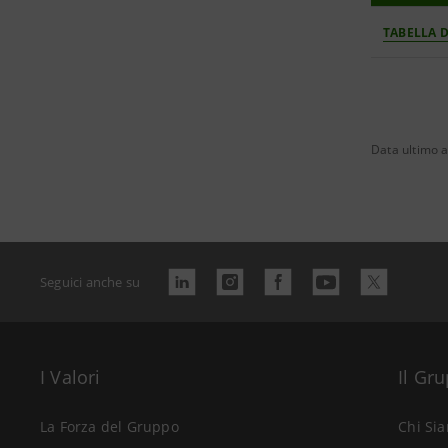
TABELLA D
Data ultimo 
Seguici anche su
I Valori
Il Gr
La Forza del Gruppo
Chi Si