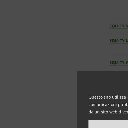
EQUITY 
EQUITY 
EQUITY 
EQUITY 
Questo sito utilizza 
comunicazioni pubbli
EQUITY 
da un sito web diver