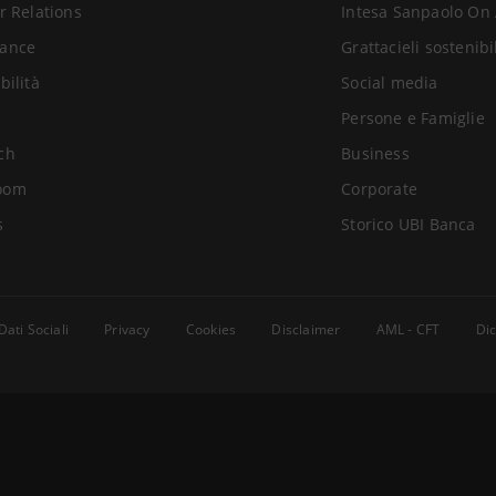
r Relations
Intesa Sanpaolo On 
ance
Grattacieli sostenibi
bilità
Social media
Persone e Famiglie
ch
Business
oom
Corporate
s
Storico UBI Banca
Dati Sociali
Privacy
Cookies
Disclaimer
AML - CFT
Dic