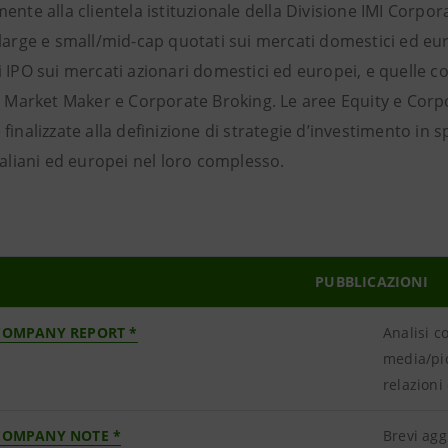
ente alla clientela istituzionale della Divisione IMI Corpo
large e small/mid-cap quotati sui mercati domestici ed eur
 IPO sui mercati azionari domestici ed europei, e quelle c
t, Market Maker e Corporate Broking. Le aree Equity e Corp
finalizzate alla definizione di strategie d’investimento in s
taliani ed europei nel loro complesso.
PUBBLICAZIONI
COMPANY REPORT *
Analisi c
media/pic
relazioni
COMPANY NOTE *
Brevi agg