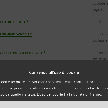
quotate a
seguite
SECTOR REPORT *
Analisi s
MORNING WATCH *
Report di
società, s
WEEKLY PREVIEW REPORT *
Report se
emittenti
POST RESULTS REPORT *
Report tr
Consenso all'uso di cookie
trimestra
cookie tecnici e, previo consenso dell’utente, cookie di profilazione
citarie personalizzate e consente anche l'invio di cookie di "terz
SPECIAL EVENT REPORT *
Analisi d
so da quello visitato). L'uso dei cookie ha la durata di 1 anno.
post), inc