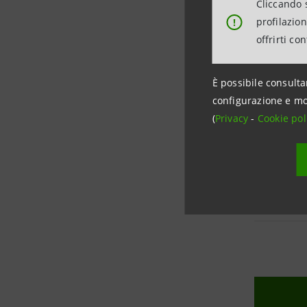
EQUITY 
Cliccando s
profilazio
!
offrirti co
(*) Pubblica
È possibile consulta
I documenti
configurazione e mo
(
Privacy
-
Cookie pol
NUOVO SI