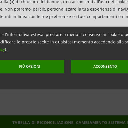
STRATEGY REPORT *
Analisi d
ulla [x] di chiusura del banner, non acconsenti all’uso dei cookie
degli emit
ne. Non potremo, perciò, personalizzare la tua esperienza di navi
nazional
ntenuti in linea con le tue preferenze o i tuoi comportamenti onli
zioni in lingua inglese, riservate alla clientela professionale e controp
re l'informativa estesa, prestare o meno il consenso ai cookie o p
 qui riportati sono
solo a titolo esemplificativo
. Rivolgersi al propri
dificare le proprie scelte in qualsiasi momento accedendo alla s
icy
).
PIÙ OPZIONI
ACCONSENTO
CAMBIAMENTO SISTEMA DI EQUITY RATING DEL 22 NOVEMBRE 
STEMA DI EQUITY RATING
TABELLA DI RICONCILIAZIONE: CAMBIAMENTO SISTEMA DI