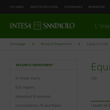
CHI SIAMO
INVESTOR RELATIONS
GOVERNANCE
NEWSROOM
L’ Im
Homepage
Research Department
Equity & Credit
Equi
RESEARCH DEPARTMENT
In Primo Piano
ESG Papers
Advanced Economies
I team di
Commodities, FX and Rates