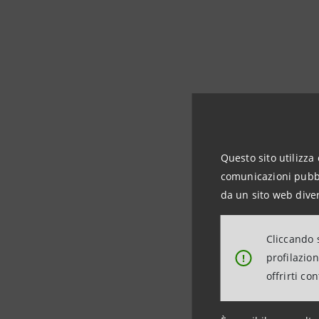
Mode
Questo sito utilizza 
comunicazioni pubbli
da un sito web diver
Il modello
Cliccando s
contempor
profilazio
!
efficienza
offrirti co
I principa