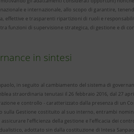
 motivando gli adattamenti considerati opportuni) nonché, 
nazionale e internazionale, allo scopo di garantire, tenend
za, effettive e trasparenti ripartizioni di ruoli e responsab
 tra funzioni di supervisione strategica, di gestione e di con
nance in sintesi
npaolo, in seguito al cambiamento del sistema di governanc
blea straordinaria tenutasi il 26 febbraio 2016, dal 27 apr
azione e controllo - caratterizzato dalla presenza di un C
lo sulla Gestione costituito al suo interno, entrambi nomi
assicurare l’efficienza della gestione e l’efficacia dei cont
dualistico, adottato sin dalla costituzione di Intesa Sanpa