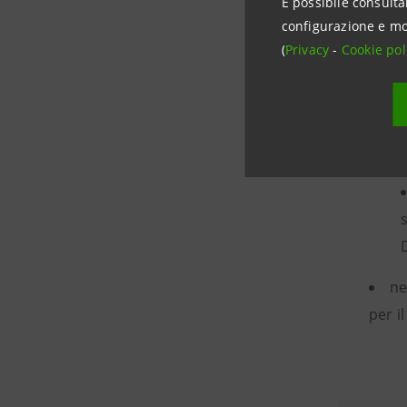
È possibile consulta
configurazione e mo
(
Privacy
-
Cookie pol
ne
benefi
ne
per i