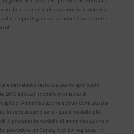
in generale, con la best practice riscontrabile
o anche conto delle disposizioni delle Autorità
ilità dei propri Organi sociali nonché un corretto
trollo.
e e del relativo testo statutario approvato
ile 2016 adotta il modello monistico di
onsiglio di Amministrazione e di un Comitato per
nati in sede assembleare - quale modello più
rolli. Il precedente modello di amministrazione e
olo, prevedeva un Consiglio di Sorveglianza, in