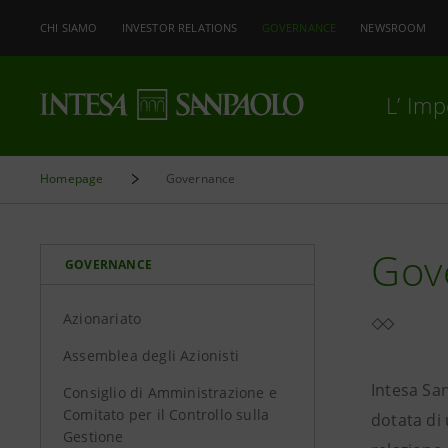
CHI SIAMO
INVESTOR RELATIONS
GOVERNANCE
NEWSROOM
L’ Im
Homepage
Governance
Gov
GOVERNANCE
Azionariato
Assemblea degli Azionisti
Intesa San
Consiglio di Amministrazione e
Comitato per il Controllo sulla
dotata di 
Gestione