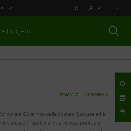
NOTIFICHE
IT
ZI
AREA UTENTE
 e Progetti
per chiudere
STAMPA
AGGIORNA
di Corporate Governce delle Società Quotate ed è
ello stesso (rispetto ai quali è resa puntuale