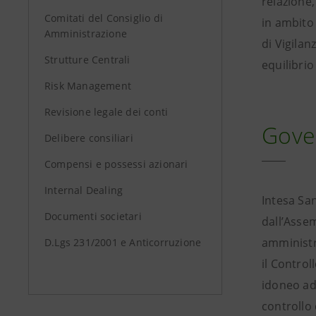
relazione,
Comitati del Consiglio di
in ambito 
Amministrazione
di Vigilan
Strutture Centrali
equilibrio
Risk Management
Revisione legale dei conti
Gover
Delibere consiliari
Compensi e possessi azionari
Internal Dealing
Intesa Sa
Documenti societari
dall’Assem
amministr
D.Lgs 231/2001 e Anticorruzione
il Control
idoneo ad 
controllo 