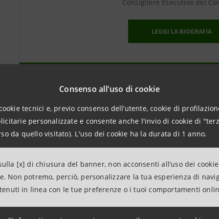
Consigliere Esecutivo del Con
LEGGI LA BIOGRAFIA
Consenso all'uso di cookie
llo di governance
cookie tecnici e, previo consenso dell’utente, cookie di profilazione
citarie personalizzate e consente anche l'invio di cookie di "terz
so da quello visitato). L'uso dei cookie ha la durata di 1 anno.
 monistico, adottato da Intesa Sanpaolo dal 27 aprile 2016, c
ulla [x] di chiusura del banner, non acconsenti all’uso dei cookie
anea della funzione di supervisione strategica e della funz
ne. Non potremo, perciò, personalizzare la tua esperienza di navi
 ed efficacia nell’ambito dell’applicazione del precedente s
ntenuti in linea con le tue preferenze o i tuoi comportamenti onli
li vantaggi del monistico risiedono: