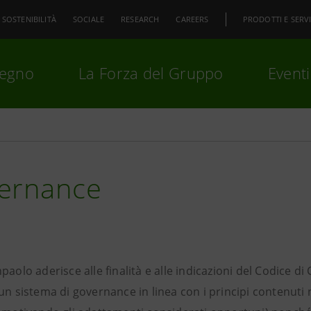
SOSTENIBILITÀ
SOCIALE
RESEARCH
CAREERS
PRODOTTI E SERVI
pegno
La Forza del Gruppo
Eventi
premi
Invio
per cercare o
ESC
ernance
paolo aderisce alle finalità e alle indicazioni del Codice 
un sistema di governance in linea con i principi contenuti n