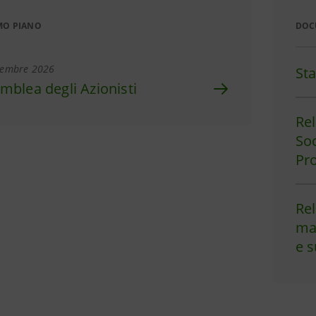
MO PIANO
DOC
tembre 2026
Sta
mblea degli Azionisti
Re
Soc
Pro
Rel
ma
e s