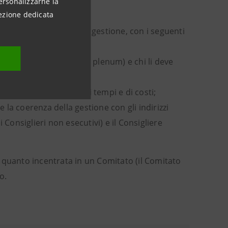
ersonalizzarne la
ezione dedicata
visione strategica e di gestione, con i seguenti
gici (il Consiglio nel suo plenum) e chi li deve
conseguenti risparmi di tempi e di costi;
 la coerenza della gestione con gli indirizzi
i Consiglieri non esecutivi) e il Consigliere
n quanto incentrata in un Comitato (il Comitato
o.