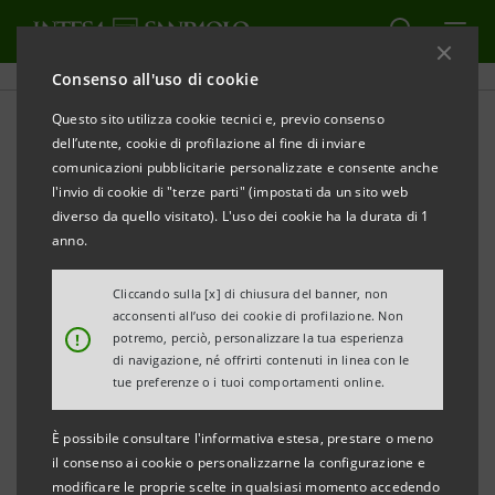
Consenso all'uso di cookie
Questo sito utilizza cookie tecnici e, previo consenso
Storico Banca Intesa:
dell’utente, cookie di profilazione al fine di inviare
comunicazioni pubblicitarie personalizzate e consente anche
Corporate Governance
l'invio di cookie di "terze parti" (impostati da un sito web
diverso da quello visitato). L'uso dei cookie ha la durata di 1
anno.
STAMPA
AGGIORNA
Cliccando sulla [x] di chiusura del banner, non
acconsenti all’uso dei cookie di profilazione. Non
!
potremo, perciò, personalizzare la tua esperienza
di navigazione, né offrirti contenuti in linea con le
Governance di Banca
Governance di
tue preferenze o i tuoi comportamenti online.
Intesa
Sanpaolo IMI
Sanpaolo IMI ha aderito alle finalità e alle indicazioni
È possibile consultare l'informativa estesa, prestare o meno
il consenso ai cookie o personalizzarne la configurazione e
del
Codice di Autodisciplina delle Società Quotate
modificare le proprie scelte in qualsiasi momento accedendo