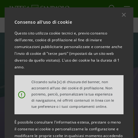
Consenso all'uso di cookie
Careers
Questo sito utilizza cookie tecnici e, previo consenso
dell’utente, cookie di profilazione al fine di inviare
comunicazioni pubblicitarie personalizzate e consente anche
l'invio di cookie di "terze parti" (impostati da un sito web
diverso da quello visitato). L'uso dei cookie ha la durata di 1
anno.
Cliccando sulla [x] di chiusura del banner, non
acconsenti all’uso dei cookie di profilazione. Non
!
potremo, perciò, personalizzare la tua esperienza
di navigazione, né offrirti contenuti in linea con le
tue preferenze o i tuoi comportamenti online.
Posizioni aperte
È possibile consultare l'informativa estesa, prestare o meno
il consenso ai cookie o personalizzarne la configurazione e
modificare le proprie scelte in qualsiasi momento accedendo