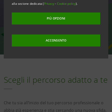
alla sezione dedicata (
Privacy
-
Cookie policy
).
PIÙ OPZIONI
ACCONSENTO
Scegli il percorso adatto a te
Che tu sia all’inizio del tuo percorso professionale o
abbia già esperienza e stia cercando una nuova sfida,