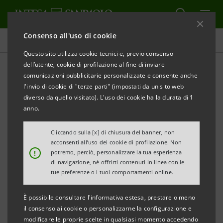
Consenso all'uso di cookie
Indici Comit
Questo sito utilizza cookie tecnici e, previo consenso
dell’utente, cookie di profilazione al fine di inviare
comunicazioni pubblicitarie personalizzate e consente anche
Indici Azionari Small Cap
l'invio di cookie di "terze parti" (impostati da un sito web
diverso da quello visitato). L'uso dei cookie ha la durata di 1
anno.
STAMPA
Cliccando sulla [x] di chiusura del banner, non
acconsenti all’uso dei cookie di profilazione. Non
Gli indici azionari "Small Cap" rispondono ad
!
potremo, perciò, personalizzare la tua esperienza
di navigazione, né offrirti contenuti in linea con le
un'esigenza di osservazione e monitoraggio del
tue preferenze o i tuoi comportamenti online.
mercato delle società a medio-bassa capitalizzazione
quotate sul mercato italiano.
È possibile consultare l'informativa estesa, prestare o meno
il consenso ai cookie o personalizzarne la configurazione e
modificare le proprie scelte in qualsiasi momento accedendo