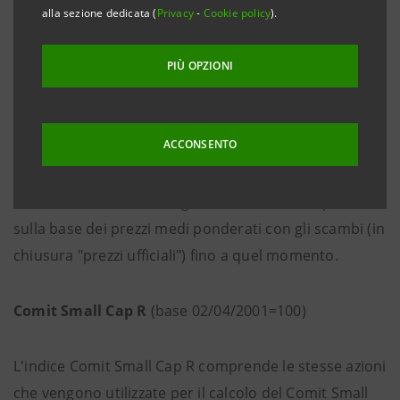
Comit Small Cap
(base 02/04/2001=100)
alla sezione dedicata (
Privacy
-
Cookie policy
).
L'indice Comit Small Cap è composto da azioni
PIÙ OPZIONI
nazionali ordinarie quotate al Mercato Telematico
Azionario (MTA), situate nella fascia mediana, per
capitalizzazione, del segmento borsistico italiano.
ACCONSENTO
L'indice viene elaborato giornalmente in tempo reale
sulla base dei prezzi medi ponderati con gli scambi (in
chiusura "prezzi ufficiali") fino a quel momento.
Comit Small Cap R
(base 02/04/2001=100)
L'indice Comit Small Cap R comprende le stesse azioni
che vengono utilizzate per il calcolo del Comit Small