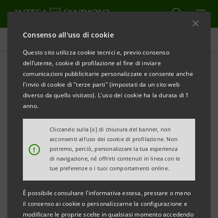
Consenso all'uso di cookie
Percorsi in evidenza
Questo sito utilizza cookie tecnici e, previo consenso
dell’utente, cookie di profilazione al fine di inviare
comunicazioni pubblicitarie personalizzate e consente anche
Lavorare nella consulenza
l'invio di cookie di "terze parti" (impostati da un sito web
finanziaria
diverso da quello visitato). L'uso dei cookie ha la durata di 1
anno.
Cliccando sulla [x] di chiusura del banner, non
acconsenti all’uso dei cookie di profilazione. Non
!
potremo, perciò, personalizzare la tua esperienza
Intesa Sanpaolo aspira a essere leader europeo nel
di navigazione, né offrirti contenuti in linea con le
Wealth Management, Protection & Advisory,
tue preferenze o i tuoi comportamenti online.
coniugando innovazione digitale, attenzione ai temi
È possibile consultare l'informativa estesa, prestare o meno
ESG e qualità del servizio, per offrire anche alle
il consenso ai cookie o personalizzarne la configurazione e
proprie persone un’esperienza professionale di
modificare le proprie scelte in qualsiasi momento accedendo