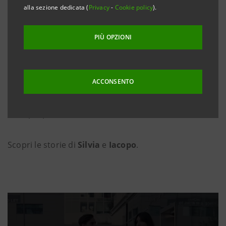
valore.
alla sezione dedicata (
Privacy
-
Cookie policy
).
Il ruolo di
Global Advisor
consente di gestire un
PIÙ OPZIONI
portafoglio di alto livello e offrire un’esperienza
distintiva grazie a strumenti innovativi, alla flessibilità
ACCONSENTO
nell’organizzazione del tempo, alle sinergie in filiale e
alla possibilità di costruire relazioni solide e durature
con i propri clienti.
Scopri le storie di
Silvia
e
Iacopo
.