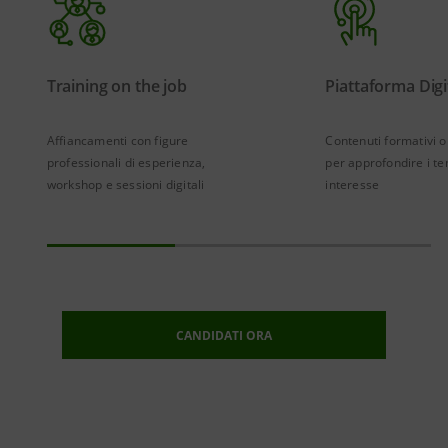
Training on the job
Piattaforma Digi
Affiancamenti con figure
Contenuti formativi
professionali di esperienza,
per approfondire i te
workshop e sessioni digitali
interesse
CANDIDATI ORA