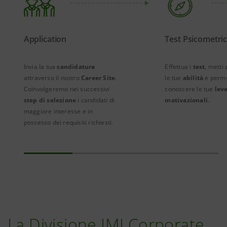
Application
Test Psicometric
Invia la tua
candidatura
Effettua i
test
, metti 
attraverso il nostro
Career Site
.
le tue
abilità
e permet
Coinvolgeremo nei successivi
conoscere le tue
lev
step di selezione
i candidati di
motivazionali
.
maggiore interesse e in
possesso dei requisiti richiesti.
La Divisione IMI Corporate