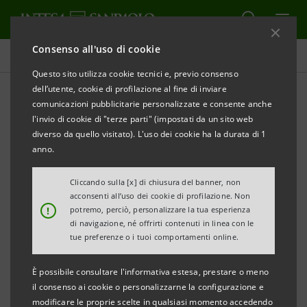
Consenso all'uso di cookie
International Graduate Program
Questo sito utilizza cookie tecnici e, previo consenso
dell’utente, cookie di profilazione al fine di inviare
comunicazioni pubblicitarie personalizzate e consente anche
I'M IN International
l'invio di cookie di "terze parti" (impostati da un sito web
Graduate Program
diverso da quello visitato). L'uso dei cookie ha la durata di 1
anno.
Cliccando sulla [x] di chiusura del banner, non
STAMPA
AGGIORNA
acconsenti all’uso dei cookie di profilazione. Non
!
potremo, perciò, personalizzare la tua esperienza
di navigazione, né offrirti contenuti in linea con le
I’M IN
è l'
International Graduate Program
tue preferenze o i tuoi comportamenti online.
della
Divisione
IMI Corporate & Investment Banking
di
È possibile consultare l'informativa estesa, prestare o meno
Intesa Sanpaolo, tra i principali gruppi bancari in
il consenso ai cookie o personalizzarne la configurazione e
Europa, che si propone come partner globale al
modificare le proprie scelte in qualsiasi momento accedendo