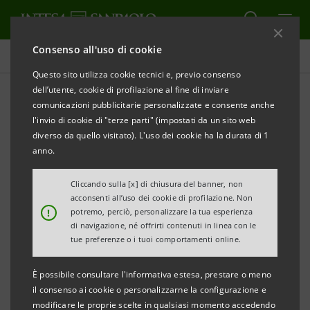
Consenso all'uso di cookie
Supporto alla transizione ESG
Questo sito utilizza cookie tecnici e, previo consenso
dell’utente, cookie di profilazione al fine di inviare
comunicazioni pubblicitarie personalizzate e consente anche
Investimenti attenti alla
l'invio di cookie di "terze parti" (impostati da un sito web
sostenibilità
diverso da quello visitato). L'uso dei cookie ha la durata di 1
anno.
Cliccando sulla [x] di chiusura del banner, non
STAMPA
AGGIORNA
acconsenti all’uso dei cookie di profilazione. Non
!
potremo, perciò, personalizzare la tua esperienza
di navigazione, né offrirti contenuti in linea con le
Attraverso le loro politiche di investimento, i
tue preferenze o i tuoi comportamenti online.
grandi investitori istituzionali e gli istituti di
È possibile consultare l'informativa estesa, prestare o meno
credito hanno sempre di più la capacità di
il consenso ai cookie o personalizzarne la configurazione e
influenzare positivamente lo sviluppo della
modificare le proprie scelte in qualsiasi momento accedendo