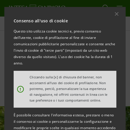
Consenso all'uso di cookie
Ultime notizie e approfondimenti
Questo sito utilizza cookie tecnici e, previo consenso
dell’utente, cookie di profilazione al fine di inviare
comunicazioni pubblicitarie personalizzate e consente anche
Fissati obiettivi Net Zero per
l'invio di cookie di "terze parti" (impostati da un sito web
le società del wealth
diverso da quello visitato). L'uso dei cookie ha la durata di 1
anno.
managament
Cliccando sulla [x] di chiusura del banner, non
acconsenti all’uso dei cookie di profilazione. Non
!
potremo, perciò, personalizzare la tua esperienza
di navigazione, né offrirti contenuti in linea con le
tue preferenze o i tuoi comportamenti online.
È possibile consultare l'informativa estesa, prestare o meno
il consenso ai cookie o personalizzarne la configurazione e
modificare le proprie scelte in qualsiasi momento accedendo