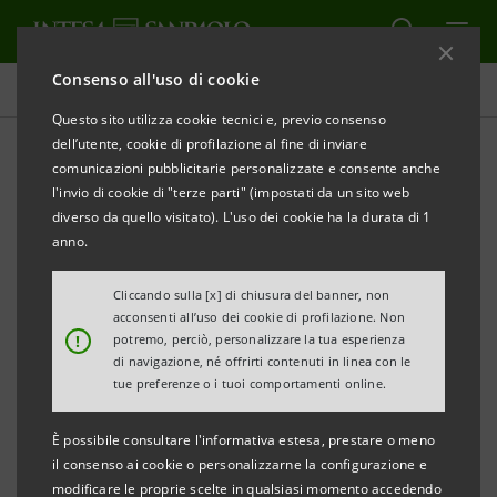
Consenso all'uso di cookie
Supporto alla transizione ESG
Questo sito utilizza cookie tecnici e, previo consenso
dell’utente, cookie di profilazione al fine di inviare
comunicazioni pubblicitarie personalizzate e consente anche
Finanziamenti e servizi per
l'invio di cookie di "terze parti" (impostati da un sito web
un'economia sostenibile,
diverso da quello visitato). L'uso dei cookie ha la durata di 1
anno.
green e circular
Cliccando sulla [x] di chiusura del banner, non
acconsenti all’uso dei cookie di profilazione. Non
!
potremo, perciò, personalizzare la tua esperienza
STAMPA
AGGIORNA
di navigazione, né offrirti contenuti in linea con le
tue preferenze o i tuoi comportamenti online.
Per dare impulso e sostegno alla transizione
È possibile consultare l'informativa estesa, prestare o meno
sostenibile, Intesa Sanpaolo ha sviluppato
il consenso ai cookie o personalizzarne la configurazione e
modificare le proprie scelte in qualsiasi momento accedendo