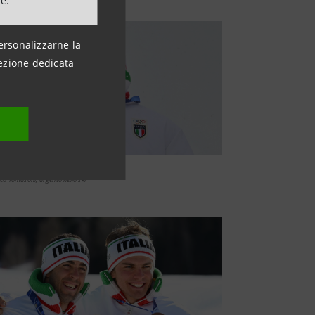
ne.
ersonalizzarne la
ezione dedicata
ico Tomasoni, argento nello ski