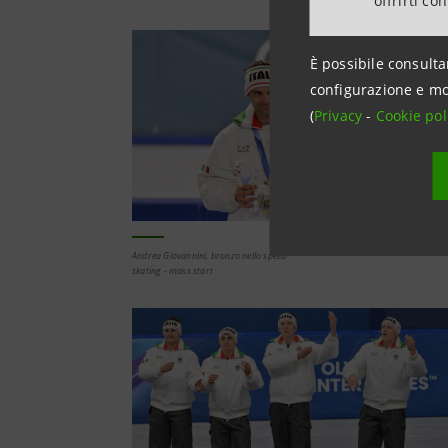
offrirti co
È possibile consulta
configurazione e mo
(
Privacy
-
Cookie pol
Andrea Giovannini, bronzo nello speed
skating - mass start