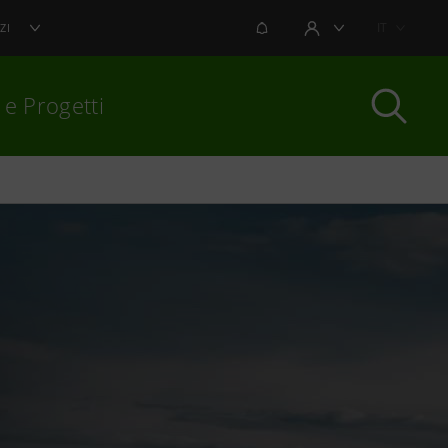
NOTIFICHE
IT
ZI
AREA UTENTE
 e Progetti
per chiudere