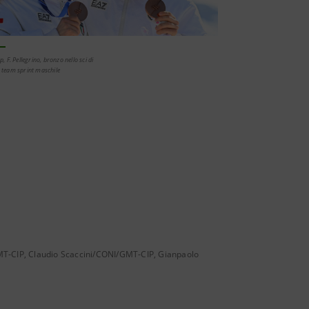
p, F. Pellegrino, bronzo nello sci di
 team sprint maschile
MT-CIP, Claudio Scaccini/CONI/GMT-CIP, Gianpaolo