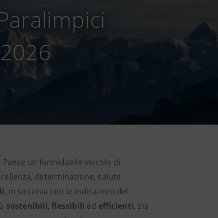
 Paralimpici
a 2026
 Paese un formidabile veicolo di
eccellenza, determinazione, salute,
li
, in sintonia con le indicazioni del
iù
sostenibili
,
flessibili
ed
efficienti
, sia