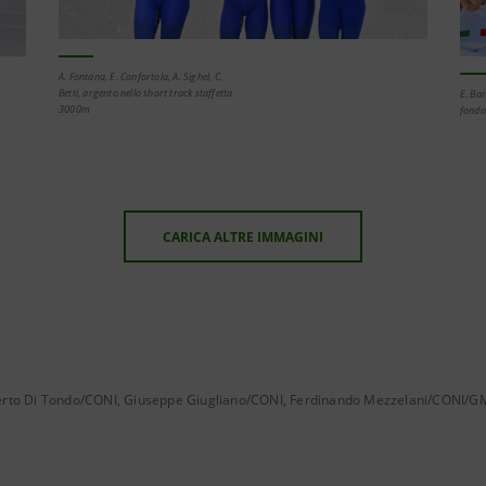
A. Fontana, E. Confortola, A. Sighel, C.
Betti, argento nello short track staffetta
E. Bar
3000m
fondo
CARICA ALTRE IMMAGINI
oberto Di Tondo/CONI, Giuseppe Giugliano/CONI, Ferdinando Mezzelani/CONI/G