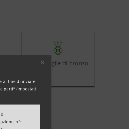
to
14 medaglie di bronzo
 al fine di inviare
e parti" (impostati
 di
gazione, né