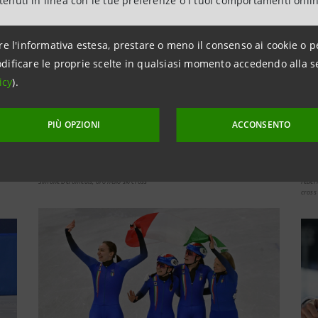
ntenuti in linea con le tue preferenze o i tuoi comportamenti onli
re l'informativa estesa, prestare o meno il consenso ai cookie o p
dificare le proprie scelte in qualsiasi momento accedendo alla s
icy
).
PIÙ OPZIONI
ACCONSENTO
Simone Deromedis, oro nello ski cross
Feder
cross