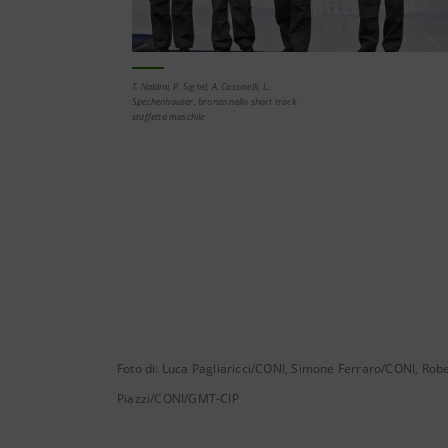
T. Naldini, P. Sighel, A. Cassinelli, L.
Spechenhauser, bronzo nello short track
staffetta maschile
Foto di: Luca Pagliaricci/CONI, Simone Ferraro/CONI, R
Piazzi/CONI/GMT-CIP