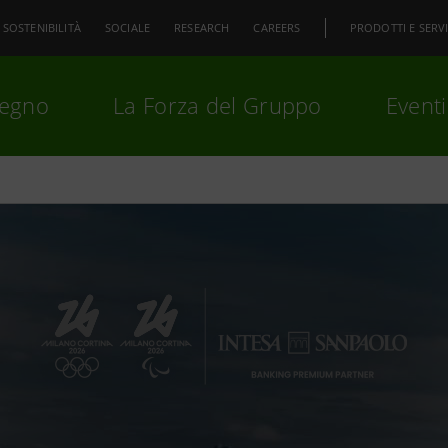
SOSTENIBILITÀ
SOCIALE
RESEARCH
CAREERS
PRODOTTI E SERVI
pegno
La Forza del Gruppo
Eventi
premi
Invio
per cercare o
ESC