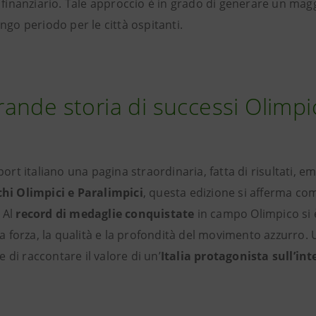
no finanziario. Tale approccio è in grado di generare un ma
ungo periodo per le città
ospitanti.
rande storia di successi Olimpic
ort italiano una pagina straordinaria, fatta di risultati, 
chi Olimpici e Paralimpici
, questa edizione si afferma com
 Al
record di medaglie conquistate
in campo Olimpico si è
 forza, la qualità e la profondità del movimento azzurro.
 di raccontare il valore di un’
Italia protagonista sull’int