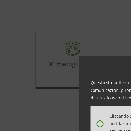
30 medaglie totali
Questo sito utilizza 
comunicazioni pubbli
da un sito web diver
Cliccando s
profilazio
!