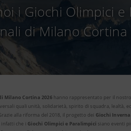
noi i Giochi Olimpici e
nali di Milano Cortin
 di Milano Cortina 2026
hanno rappresentato per il nostro
rsali quali unità, solidarietà, spirito di squadra, lealtà, 
razie alla riforma del 2018, il progetto dei
Giochi Inverna
infatti che i
Giochi Olimpici e Paralimpici
siano eventi p