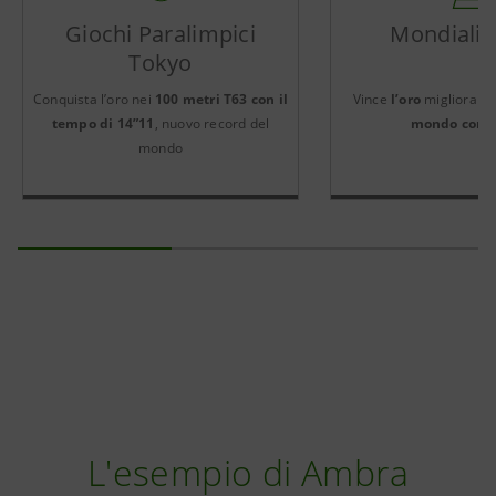
Giochi Paralimpici
Mondiali P
Tokyo
Conquista l’oro nei
100 metri T63 con il
Vince
l’oro
migliorando
tempo di 14”11
, nuovo record del
mondo con 1
mondo
L'esempio di Ambra