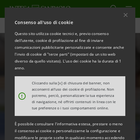
Consenso all'uso di cookie
Homepage
Questo sito utilizza cookie tecnici e, previo consenso
dell’utente, cookie di profilazione al fine di inviare
comunicazioni pubblicitarie personalizzate e consente anche
l'invio di cookie di "terze parti" (impostati da un sito web
diverso da quello visitato). L'uso dei cookie ha la durata di 1
anno.
Cliccando sulla [x] di chiusura del banner, non
acconsenti all’uso dei cookie di profilazione. Non
!
potremo, perciò, personalizzare la tua esperienza
Ambra Sabatini:
di navigazione, né offrirti contenuti in linea con le
tue preferenze o i tuoi comportamenti online.
storia, record e resilienza
È possibile consultare l'informativa estesa, prestare o meno
il consenso ai cookie o personalizzarne la configurazione e
modificare le proprie scelte in qualsiasi momento accedendo