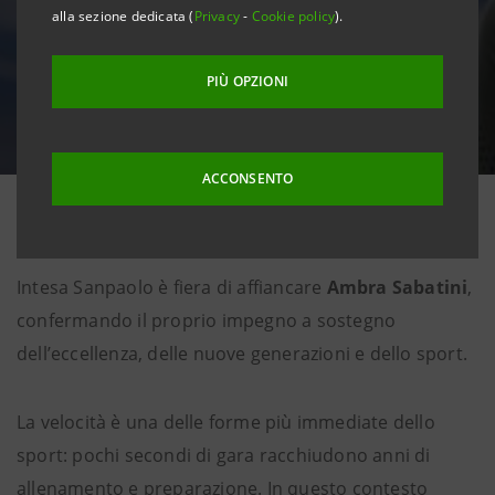
alla sezione dedicata (
Privacy
-
Cookie policy
).
PIÙ OPZIONI
ACCONSENTO
Intesa Sanpaolo è fiera di affiancare
Ambra Sabatini
,
confermando il proprio impegno a sostegno
dell’eccellenza, delle nuove generazioni e dello sport.
La velocità è una delle forme più immediate dello
sport: pochi secondi di gara racchiudono anni di
allenamento e preparazione. In questo contesto