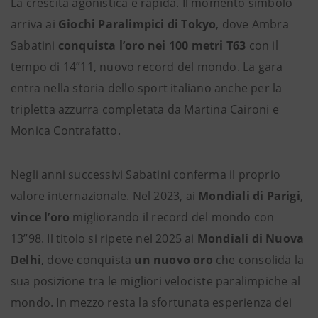
La crescita agonistica è rapida. Il momento simbolo
arriva ai
Giochi Paralimpici di Tokyo
, dove Ambra
Sabatini
conquista l’oro nei 100 metri T63
con il
tempo di 14”11, nuovo record del mondo. La gara
entra nella storia dello sport italiano anche per la
tripletta azzurra completata da Martina Caironi e
Monica Contrafatto.
Negli anni successivi Sabatini conferma il proprio
valore internazionale. Nel 2023, ai
Mondiali di Parigi
,
vince l’oro
migliorando il record del mondo con
13”98. Il titolo si ripete nel 2025 ai
Mondiali di Nuova
Delhi
, dove conquista
un nuovo oro
che consolida la
sua posizione tra le migliori velociste paralimpiche al
mondo. In mezzo resta la sfortunata esperienza dei