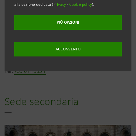
alla sezione dedicata (
Privacy
-
Cookie policy
).
PIÙ OPZIONI
Piazza San carlo, 156
ACCONSENTO
10121 Torino
Tel
:
+39 011 555 1
Sede secondaria