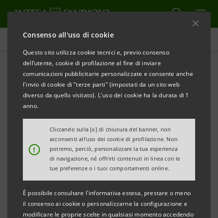
Consenso all'uso di cookie
Homepage
Questo sito utilizza cookie tecnici e, previo consenso
dell’utente, cookie di profilazione al fine di inviare
comunicazioni pubblicitarie personalizzate e consente anche
Contatti
l'invio di cookie di "terze parti" (impostati da un sito web
diverso da quello visitato). L'uso dei cookie ha la durata di 1
anno.
Sede sociale
Cliccando sulla [x] di chiusura del banner, non
acconsenti all’uso dei cookie di profilazione. Non
!
potremo, perciò, personalizzare la tua esperienza
di navigazione, né offrirti contenuti in linea con le
tue preferenze o i tuoi comportamenti online.
È possibile consultare l'informativa estesa, prestare o meno
il consenso ai cookie o personalizzarne la configurazione e
modificare le proprie scelte in qualsiasi momento accedendo