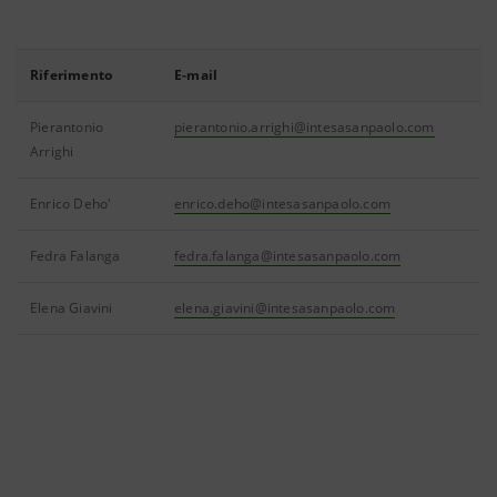
Riferimento
E-mail
Pierantonio
pierantonio.arrighi@intesasanpaolo.com
Arrighi
Enrico Deho'
enrico.deho@intesasanpaolo.com
Fedra Falanga
fedra.falanga@intesasanpaolo.com
Elena Giavini
elena.giavini@intesasanpaolo.com