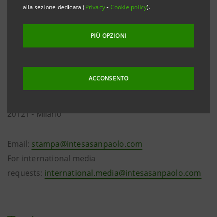
alla sezione dedicata (
Privacy
-
Cookie policy
).
PIÙ OPZIONI
ACCONSENTO
Via Romagnosi, 5
20121 - Milano
Email:
stampa@intesasanpaolo.com
For international media
requests:
international.media@intesasanpaolo.com