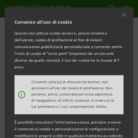
Consenso all'uso di cookie
Contatti
Questo sito utilizza cookie tecnici e, previo consenso
dell’utente, cookie di profilazione al fine di inviare
comunicazioni pubblicitarie personalizzate e consente anche
Media Relations -
l'invio di cookie di "terze parti" (impostati da un sito web
Informazioni
diverso da quello visitato). L'uso dei cookie ha la durata di 1
anno.
Cliccando sulla [x] di chiusura del banner, non
acconsenti all’uso dei cookie di profilazione. Non
Milano
!
potremo, perciò, personalizzare la tua esperienza
di navigazione, né offrirti contenuti in linea con le
tue preferenze o i tuoi comportamenti online.
È possibile consultare l'informativa estesa, prestare o meno
il consenso ai cookie o personalizzarne la configurazione e
modificare le proprie scelte in qualsiasi momento accedendo