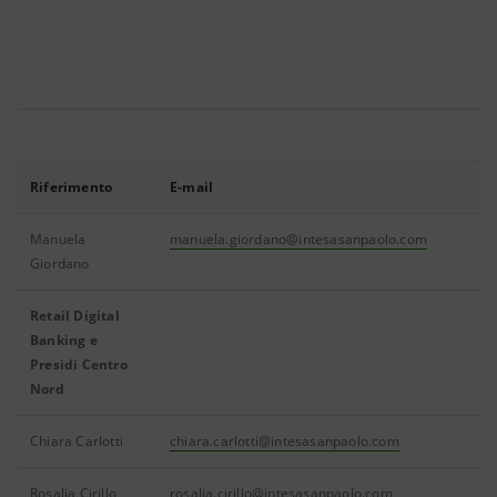
Riferimento
E-mail
Manuela
manuela.giordano@intesasanpaolo.com
Giordano
Retail Digital
Banking e
Presidi Centro
Nord
Chiara Carlotti
chiara.carlotti@intesasanpaolo.com
Rosalia Cirillo
rosalia.cirillo@intesasanpaolo.com