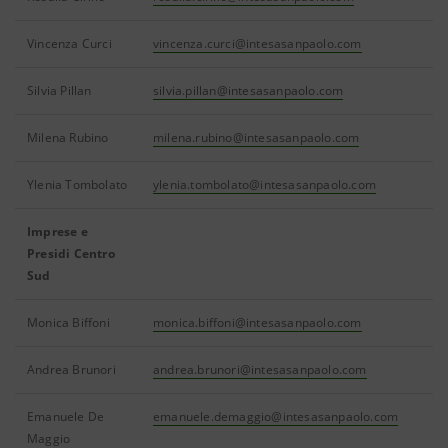
Vincenza Curci
vincenza.curci@intesasanpaolo.com
Silvia Pillan
silvia.pillan@intesasanpaolo.com
Milena Rubino
milena.rubino@intesasanpaolo.com
Ylenia Tombolato
ylenia.tombolato@intesasanpaolo.com
Imprese e
Presidi Centro
Sud
Monica Biffoni
monica.biffoni@intesasanpaolo.com
Andrea Brunori
andrea.brunori@intesasanpaolo.com
Emanuele De
emanuele.demaggio@intesasanpaolo.com
Maggio