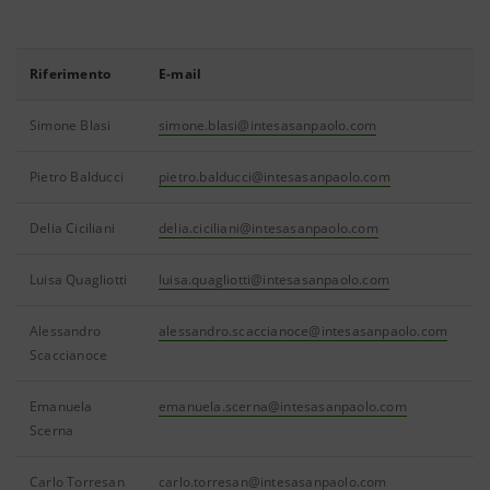
Riferimento
E-mail
Simone Blasi
simone.blasi@intesasanpaolo.com
Pietro Balducci
pietro.balducci@intesasanpaolo.com
Delia Ciciliani
delia.ciciliani@intesasanpaolo.com
Luisa Quagliotti
luisa.quagliotti@intesasanpaolo.com
Alessandro
alessandro.scaccianoce@intesasanpaolo.com
Scaccianoce
Emanuela
emanuela.scerna@intesasanpaolo.com
Scerna
Carlo Torresan
carlo.torresan@intesasanpaolo.com