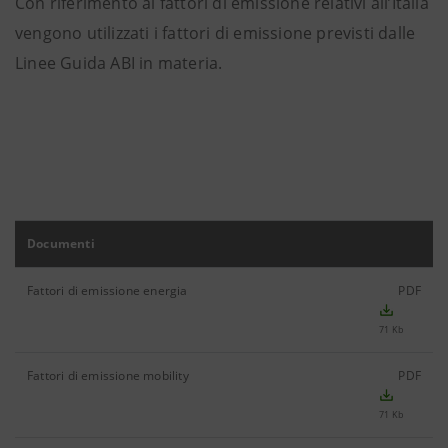
Con riferimento ai fattori di emissione relativi all’Italia
vengono utilizzati i fattori di emissione previsti dalle
Linee Guida ABI in materia.
Documenti
Fattori di emissione energia
PDF
71 Kb
Fattori di emissione mobility
PDF
71 Kb