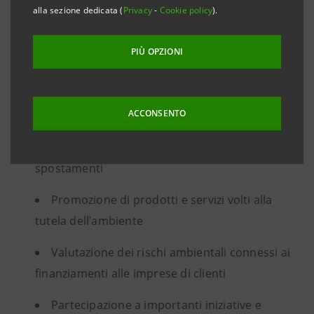
Acquisto di energia elettrica da fonti
alla sezione dedicata (
Privacy
-
Cookie policy
).
rinnovabili con l’ottimizzazione dei consumi in
termini di efficienza energetica e gestione
PIÙ OPZIONI
responsabile delle risorse per ridurre l’impatto
generato sull’ambiente
ACCONSENTO
Sviluppo di iniziative di mobility
management per ridurre le emissioni dovute agli
spostamenti
Promozione di prodotti e servizi volti alla
tutela dell’ambiente
Valutazione dei rischi ambientali connessi ai
finanziamenti alle imprese di clienti
Partecipazione a importanti iniziative e