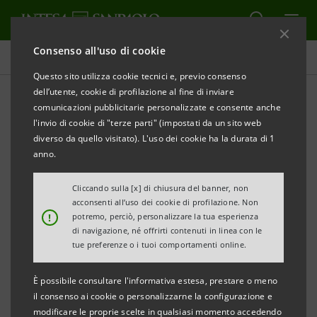
Consenso all'uso di cookie
Impatti ambientali diretti
Questo sito utilizza cookie tecnici e, previo consenso
dell’utente, cookie di profilazione al fine di inviare
comunicazioni pubblicitarie personalizzate e consente anche
Emissioni gas a effetto
l'invio di cookie di "terze parti" (impostati da un sito web
serra
diverso da quello visitato). L'uso dei cookie ha la durata di 1
anno.
Cliccando sulla [x] di chiusura del banner, non
acconsenti all’uso dei cookie di profilazione. Non
!
potremo, perciò, personalizzare la tua esperienza
Il Gruppo Intesa Sanpaolo da tempo persegue una
di navigazione, né offrirti contenuti in linea con le
sistematica progressiva riduzione delle proprie
tue preferenze o i tuoi comportamenti online.
emissioni e della propria impronta ecologica
È possibile consultare l'informativa estesa, prestare o meno
attraverso l’adozione di varie iniziative:
il consenso ai cookie o personalizzarne la configurazione e
modificare le proprie scelte in qualsiasi momento accedendo