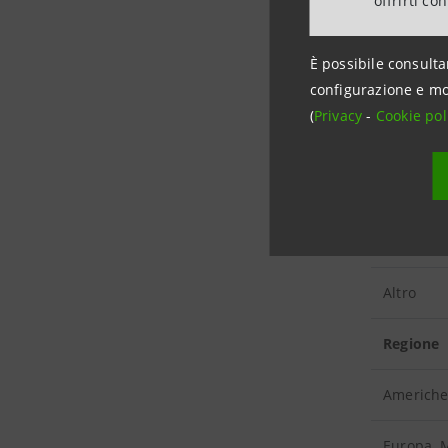
offrirti co
Settore
È possibile consulta
Petrolio 
configurazione e mo
(
Privacy
-
Cookie pol
Energia
Estrattivo
Infrastru
Altro
Regione
Americh
Europa, M