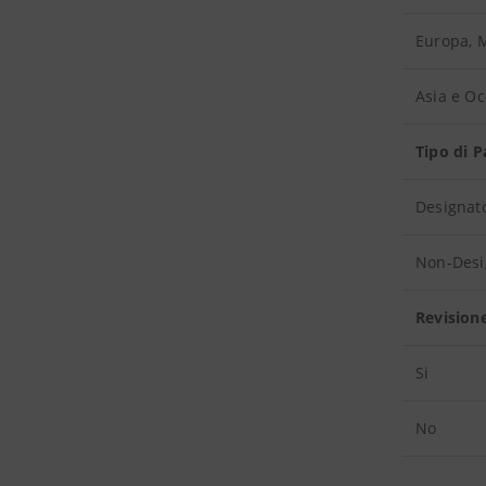
Europa, M
Asia e O
Tipo di 
Designat
Non-Desi
Revision
Si
No