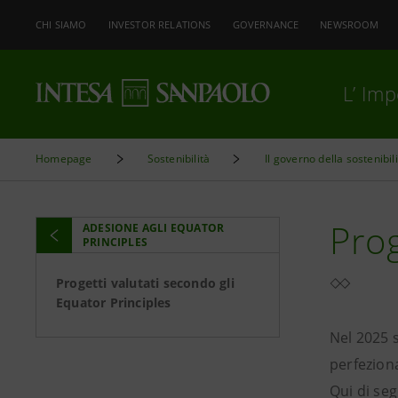
CHI SIAMO
INVESTOR RELATIONS
GOVERNANCE
NEWSROOM
L’ Im
Homepage
Sostenibilità
Il governo della sostenibil
Prog
ADESIONE AGLI EQUATOR
PRINCIPLES
Progetti valutati secondo gli
Equator Principles
Nel 2025 s
perfeziona
Qui di seg