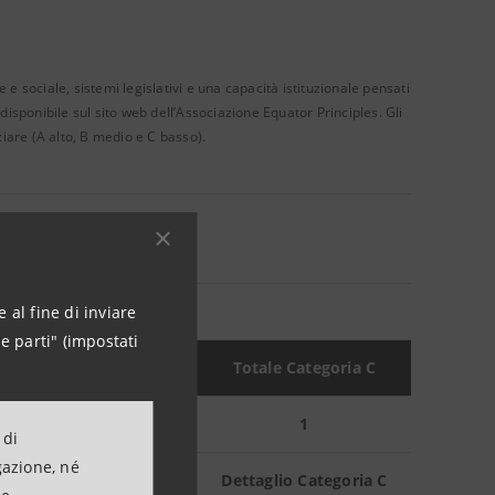
 sociale, sistemi legislativi e una capacità istituzionale pensati
isponibile sul sito web dell’Associazione Equator Principles. Gli
iare (A alto, B medio e C basso).
Gruppo Intesa Sanpaolo
 al fine di inviare
e parti" (impostati
Totale Categoria B
Totale Categoria C
-
1
 di
gazione, né
Dettaglio Categoria B
Dettaglio Categoria C