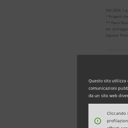
Nel 2024: 1 p
* Progetti ch
** Paesi Desi
per protegger
Equator Princ
Progetti 
Questo sito utilizza 
comunicazioni pubbli
da un sito web diver
Totale
Cliccando s
profilazio
!