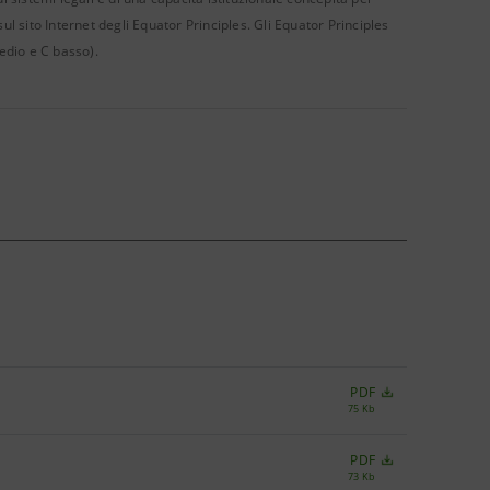
l sito Internet degli Equator Principles. Gli Equator Principles
edio e C basso).
PDF
75 Kb
PDF
73 Kb