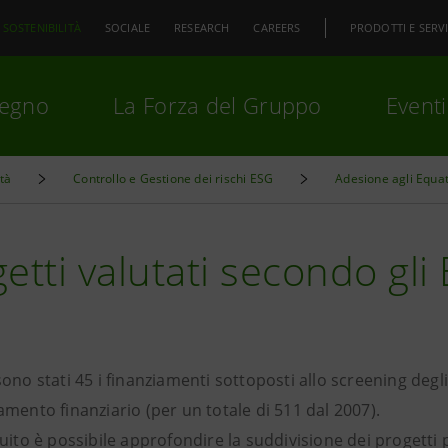
SOSTENIBILITÀ
SOCIALE
RESEARCH
CAREERS
PRODOTTI E SERVI
pegno
La Forza del Gruppo
Eventi
ità
Controllo e Gestione dei rischi ESG
Adesione agli Equat
premi
Invio
per cercare o
ESC
etti valutati secondo gli
ono stati 45 i finanziamenti sottoposti allo screening degl
mento finanziario (per un totale di 511 dal 2007).
uito è possibile approfondire la suddivisione dei progetti 