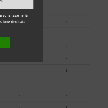
ne.
ersonalizzarne la
-
-
ezione dedicata
-
-
-
-
-
-
-
1
-
-
-
1