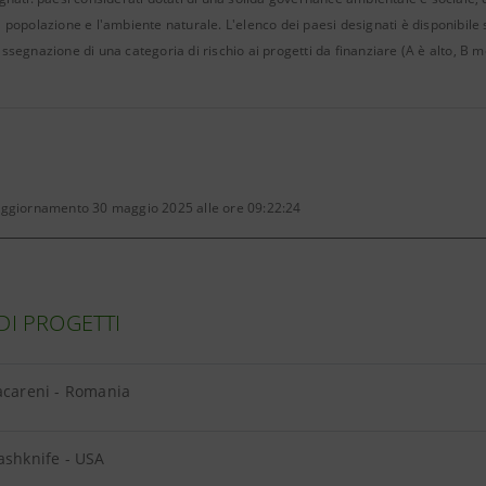
 popolazione e l'ambiente naturale. L'elenco dei paesi designati è disponibile su
ssegnazione di una categoria di rischio ai progetti da finanziare (A è alto, B m
aggiornamento 30 maggio 2025 alle ore 09:22:24
DI PROGETTI
acareni - Romania
ashknife - USA