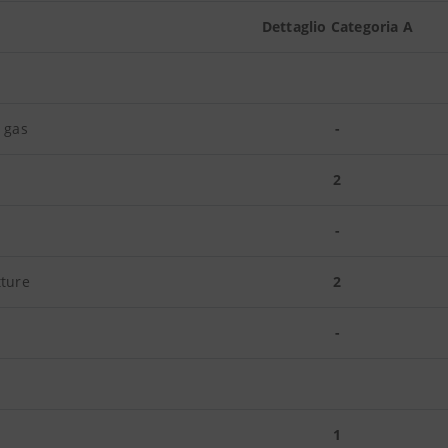
Dettaglio Categoria A
e gas
-
2
-
tture
2
-
e
1