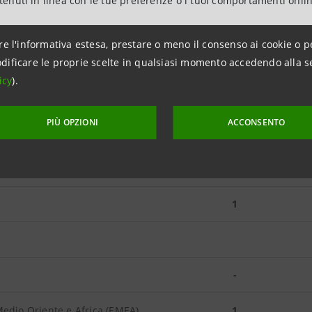
ntenuti in linea con le tue preferenze o i tuoi comportamenti onli
re l'informativa estesa, prestare o meno il consenso ai cookie o p
e gas
-
dificare le proprie scelte in qualsiasi momento accedendo alla s
icy
).
-
PIÙ OPZIONI
ACCONSENTO
-
tture
-
1
e
-
edio Oriente e Africa (EMEA)
1