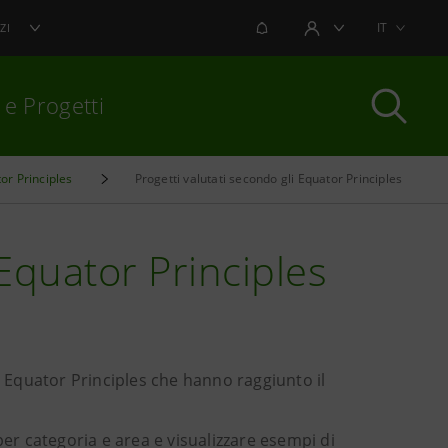
NOTIFICHE
IT
ZI
AREA UTENTE
 e Progetti
or Principles
Progetti valutati secondo gli Equator Principles
per chiudere
 Equator Principles
i Equator Principles che hanno raggiunto il
per categoria e area e visualizzare esempi di