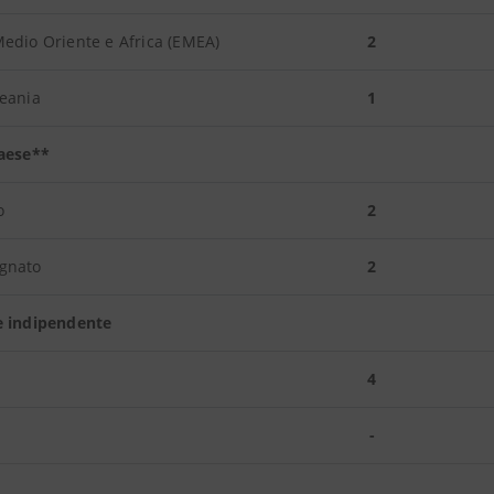
edio Oriente e Africa (EMEA)
2
ceania
1
Paese**
o
2
gnato
2
e indipendente
4
-