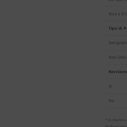
Asia e O
Tipo di 
Designat
Non-Desi
Revision
Si
No
* Si riferisc
** Paesi desi