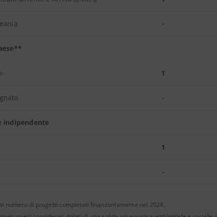
ceania
-
Paese**
o
1
gnato
-
e indipendente
1
-
e al numero di progetti completati finanziariamente nel 2024.
gnati: paesi considerati dotati di una solida governance ambientale e sociale, d