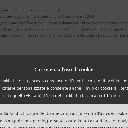
rogetto declinato per motivi finanziari
e hanno raggiunto il perfezionamento finanziario nel 2024.
gnati: sono quei Paesi che si ritiene abbiano una solida governance ambientale e
e la propria popolazione e l’ambiente naturale. L’elenco dei Paesi Designati è d
iples prevedono l’assegnazione di una categoria di rischio ai progetti da finanz
Consenso all'uso di cookie
relativi ai corporate loans*
cookie tecnici e, previo consenso dell’utente, cookie di profilazione
citarie personalizzate e consente anche l'invio di cookie di "terz
Totale Categoria A
so da quello visitato). L'uso dei cookie ha la durata di 1 anno.
1
ulla [x] di chiusura del banner, non acconsenti all’uso dei cookie
ne. Non potremo, perciò, personalizzare la tua esperienza di navi
Dettaglio Categoria A