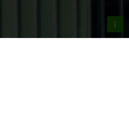
La tecnologia
è posizionata come un
fattore
abilitante chiave del Piano di Impresa 2026–2029
di
Intesa Sanpaolo, a supporto di efficienza, gestione del
rischio e scalabilità.
Isytech,
l’architettura tecnologica