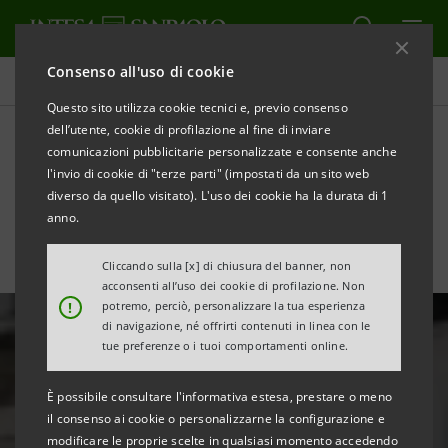
Consenso all'uso di cookie
Newsroom
Questo sito utilizza cookie tecnici e, previo consenso
dell’utente, cookie di profilazione al fine di inviare
comunicazioni pubblicitarie personalizzate e consente anche
Innovazione
l'invio di cookie di "terze parti" (impostati da un sito web
diverso da quello visitato). L'uso dei cookie ha la durata di 1
anno.
STAMPA
AGGIORNA
Cliccando sulla [x] di chiusura del banner, non
acconsenti all’uso dei cookie di profilazione. Non
!
potremo, perciò, personalizzare la tua esperienza
di navigazione, né offrirti contenuti in linea con le
tue preferenze o i tuoi comportamenti online.
È possibile consultare l'informativa estesa, prestare o meno
il consenso ai cookie o personalizzarne la configurazione e
modificare le proprie scelte in qualsiasi momento accedendo