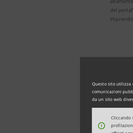
altamente 
del portaf
imprendit
Questo sito utilizza 
comunicazioni pubbli
da un sito web diver
Cliccando s
profilazio
!
Il posiz