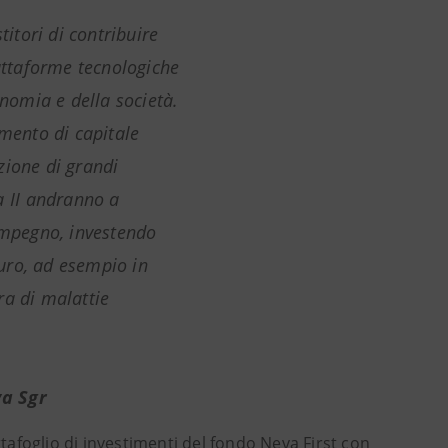
titori di contribuire
iattaforme tecnologiche
onomia e della società.
imento di capitale
zione di grandi
a II andranno a
 impegno, investendo
uro, ad esempio in
ra di malattie
va Sgr
tafoglio di investimenti del fondo Neva First con