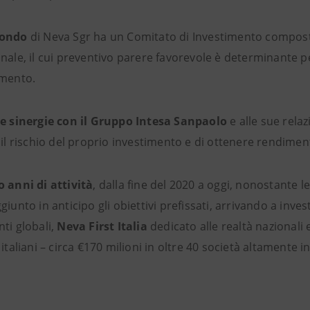
fondo
di Neva Sgr ha un Comitato di Investimento composto 
nale, il cui preventivo parere favorevole è determinante pe
imento.
e sinergie con il
Gruppo Intesa Sanpaolo
e alle sue relaz
 il rischio del proprio investimento e di ottenere rendimen
o anni di attività
, dalla fine del 2020 a oggi, nonostante l
giunto in anticipo gli obiettivi prefissati, arrivando a inves
ti globali,
Neva First Italia
dedicato alle realtà nazionali
 italiani – circa €170 milioni in oltre 40 società altamente i