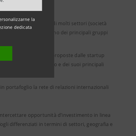
ne.
ersonalizzarne la
ionali e internazionali di molti settori
(società
ezione dedicata
ad avere come partner uno dei principali gruppi
efficacia delle soluzioni proposte dalle startup
 sviluppo e IT del Gruppo e dei suoi principali
n portafoglio la rete di relazioni internazionali
ntercettare opportunità d’investimento in linea
li differenziati in termini di settori, geografia e