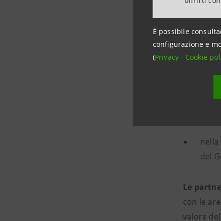
offrirti co
nelle fasi
È possibile consulta
nell’
configurazione e mo
Finte
(
Privacy
-
Cookie pol
banca
nella
targe
part
nella
del G
Le partne
con le are
valore del