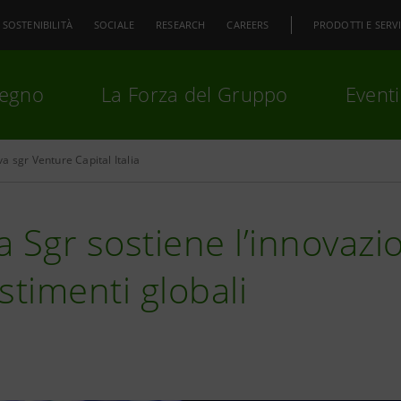
SOSTENIBILITÀ
SOCIALE
RESEARCH
CAREERS
PRODOTTI E SERVI
pegno
La Forza del Gruppo
Eventi
a sgr Venture Capital Italia
premi
Invio
per cercare o
ESC
 Sgr sostiene l’innovazi
stimenti globali