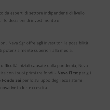
da esperti di settore indipendenti di livello
r le decisioni di investimento e
ioni, Neva Sgr offre agli investitori la possibilità
ti potenzialmente superiori alla media.
e difficoltà iniziali causate dalla pandemia, Neva
tire con i suoi primi tre fondi –
Neva First
per gli
 e
Fondo Sei
per lo sviluppo degli ecosistemi
nnovative in forte crescita.