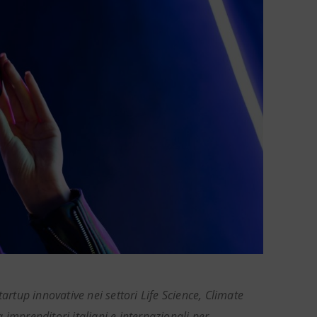
startup innovative nei settori Life Science, Climate
imprenditori italiani e internazionali per