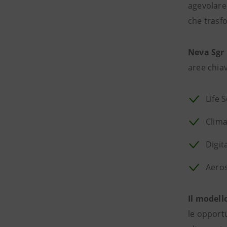
agevolare 
che trasf
Neva Sgr
aree chia
Life 
Clima
Digit
Aero
Il modell
le opportu