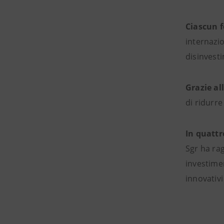
Ciascun 
internazio
disinvest
Grazie all
di ridurre
In quattr
Sgr ha rag
investimen
innovativi