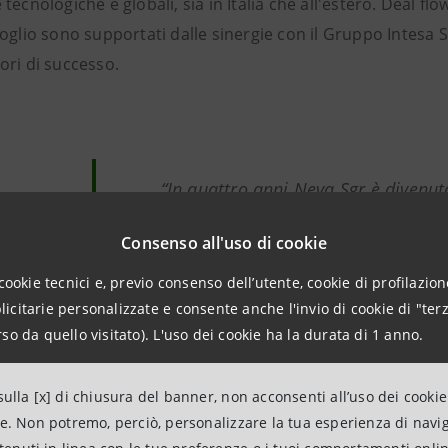
tecnologiche e globali, sia in Italia che all'estero. Deal fl
oglio sono supportati dalle sinergie con il Gruppo Intesa S
ori di successo.
“In quattro anni Neva Sgr è divenut
riferimento non solo in Italia per il
Consenso all'uso di cookie
dedicato all’innovazione, grazie all
cookie tecnici e, previo consenso dell’utente, cookie di profilazione
squadra, al supporto di Intesa Sanp
citarie personalizzate e consente anche l'invio di cookie di "terz
collaborazione con Intesa Sanpaolo
so da quello visitato). L'uso dei cookie ha la durata di 1 anno.
Luca Remmert, Presidente di Ne
ulla [x] di chiusura del banner, non acconsenti all’uso dei cookie
ne. Non potremo, perciò, personalizzare la tua esperienza di navi
ionamento
privilegiato di Neva Sgr rispetto ai competitor it