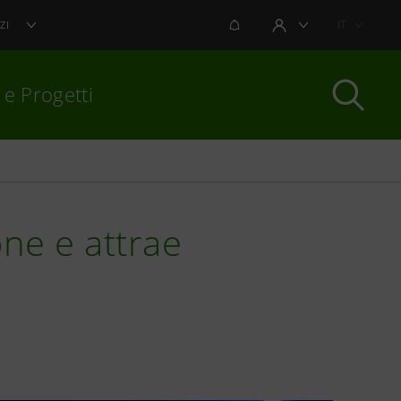
NOTIFICHE
IT
ZI
AREA UTENTE
 e Progetti
per chiudere
one e attrae