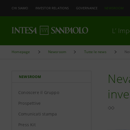
CHI SIAMO
INVESTOR RELATIONS
GOVERNANCE
NEWSROOM
L’ Im
Homepage
Newsroom
Tutte le news
Nev
Neva
NEWSROOM
inve
Conoscere il Gruppo
Prospettive
Comunicati stampa
Press Kit