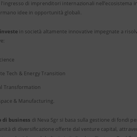
l'ingresso di imprenditori internazionali nell’ecosistema in
ormano idee in opportunità globali.
investe
in società altamente innovative impegnate a risolve
ve:
Science
te Tech & Energy Transition
al Transformation
space & Manufacturing.
o di business
di Neva Sgr si basa sulla gestione di fondi per
nità di diversificazione offerte dal venture capital, attrav