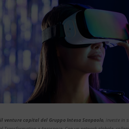
 il venture capital del Gruppo Intesa Sanpaolo
, investe in 
tal Transformation e Aerospace. Con un network globale, collega 