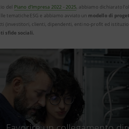
cio del
Piano d’Impresa 2022 - 2025
, abbiamo dichiarato l’o
le tematiche ESG e abbiamo avviato un
modello di proget
i (investitori, clienti, dipendenti, enti no-profit ed istituzio
i sfide sociali.​
Favorire un collegamento dire