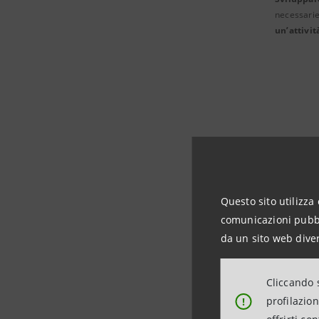
necessarie
un’attivit
Questo sito utilizza 
comunicazioni pubbli
da un sito web diver
Cliccando s
profilazio
!