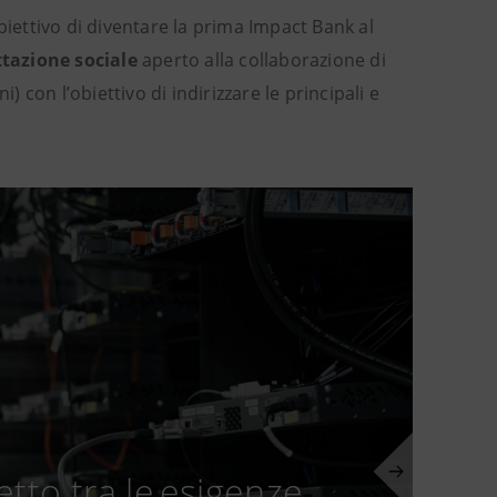
biettivo di diventare la prima Impact Bank al
tazione sociale
aperto alla collaborazione di
ni) con l’obiettivo di indirizzare le principali e
tto tra le esigenze