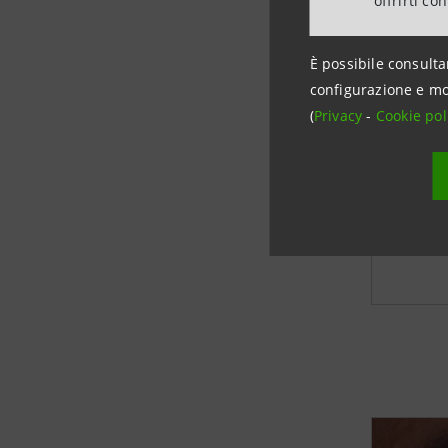
offrirti co
È possibile consulta
Ide
configurazione e mo
edi
(
Privacy
-
Cookie pol
Un’ini
organi
l’occu
APPRO