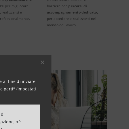
nze
per migliorare il
barriere con
percorsi di
 realizzarsi e
accompagnamento dedicato
,
rofessionalmente.
per accedere e realizzarsi nel
mondo del lavoro.
 al fine di inviare
e parti" (impostati
 di
gazione, né