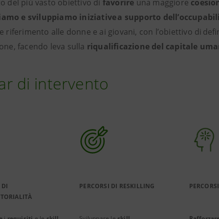
o del più vasto obiettivo di
favorire
una maggiore
coesion
mo e sviluppiamo iniziative a supporto dell’occupabil
e riferimento alle donne e ai giovani, con l’obiettivo di defin
one, facendo leva sulla
riqualificazione del capitale um
llar di intervento
 DI
PERCORSI DI RESKILLING
PERCORSI
TORIALITÀ
re
i
requisiti
e le
skill
Sviluppare le
skill
Rafforzar