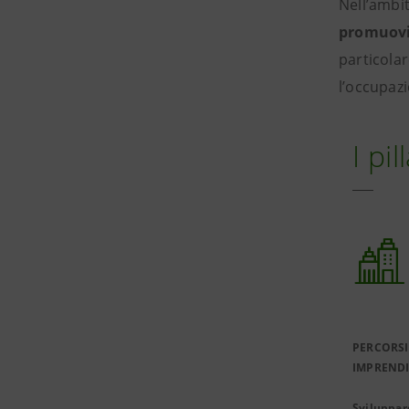
Nell’ambit
promuovia
particolar
l’occupazi
I pi
PERCORSI
IMPRENDI
Sviluppa