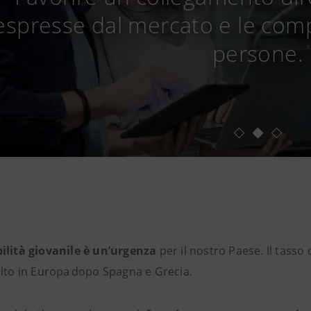
espresse dal mercato e le comp
persone.
ilità giovanile è un’urgenza
per il nostro Paese. Il tasso
alto in Europa dopo Spagna e Grecia.​