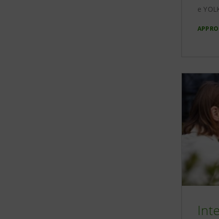
e YOLK
APPRO
Int