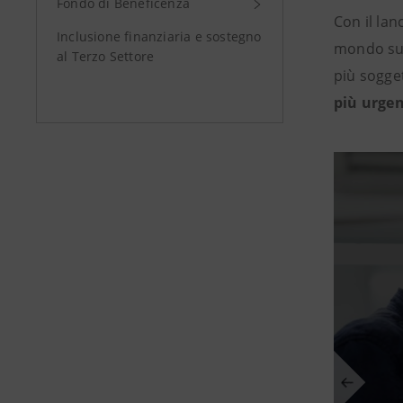
Fondo di Beneficenza
Con il lan
Inclusione finanziaria e sostegno
mondo sul
al Terzo Settore
più soggett
più urgent