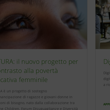
URA: il nuovo progetto per
Di
contrasto alla povertà
Digi
cativa femminile
dig
a ri
A è un progetto di sostegno
mancipazione di ragazze e giovani donne in
ioni di bisogno, nato dalla collaborazione tra
APP
he Children, Forum Disuguaglianze e Diversità