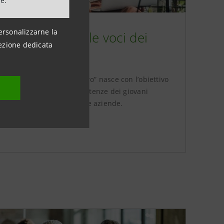
ne.
ersonalizzarne la
ovani e lavoro: le voci dei
ezione dedicata
otagonisti
programma “Giovani e Lavoro” nasce con l’obiettivo
colmare il gap tra le competenze dei giovani
ccupati e le richieste delle aziende.
ROFONDISCI