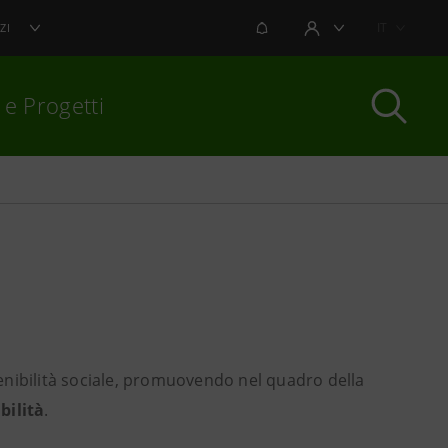
NOTIFICHE
IT
ZI
AREA UTENTE
 e Progetti
per chiudere
enibilità sociale, promuovendo nel quadro della
bilità
. ​