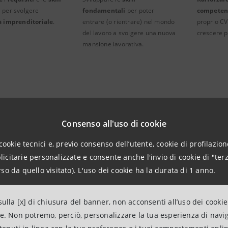
 per svolgere
fondamentali
per poter
compete
à imprenditoriale
.
entrare (o rientrare) nel mondo
proprio CV,
del lavoro a svolgere una nuova
crescere p
mansione lavorativa.
Consenso all'uso di cookie
cookie tecnici e, previo consenso dell’utente, cookie di profilazione
citarie personalizzate e consente anche l'invio di cookie di "terz
so da quello visitato). L'uso dei cookie ha la durata di 1 anno.
ulla [x] di chiusura del banner, non acconsenti all’uso dei cookie
ne. Non potremo, perciò, personalizzare la tua esperienza di navi