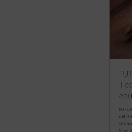
FUT
il 
edu
FUTUR
dell’e
situaz
Save t