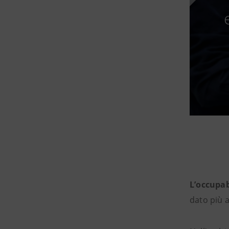
ita del Paese grazie a
e e imprenditorialità.
L’occupab
dato più 