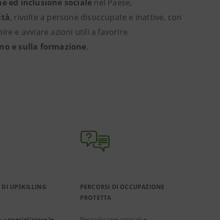
e ed inclusione sociale
nel Paese,
ità
, rivolte a persone disoccupate e inattive, con
ire e avviare azioni utili a favorire
ano e sulla formazione
.​
 DI UPSKILLING
PERCORSI DI OCCUPAZIONE
PROTETTA
e
o
specializzare le
Neutralizzare ostacoli e