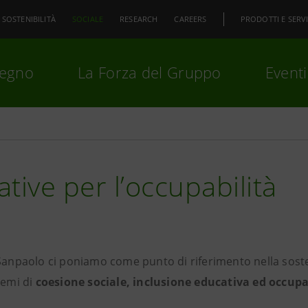
SOSTENIBILITÀ
SOCIALE
RESEARCH
CAREERS
PRODOTTI E SERVI
pegno
La Forza del Gruppo
Eventi
premi
Invio
per cercare o
ESC
iative per l’occupabilità
 Sanpaolo ci poniamo come punto di riferimento nella sost
temi di
coesione sociale, inclusione educativa ed occupa