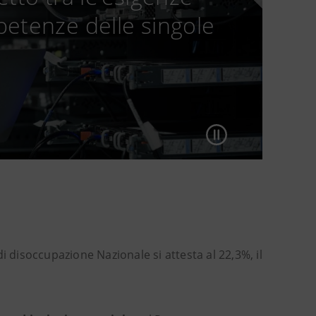
etenze delle singole
 di disoccupazione Nazionale si attesta al 22,3%, il