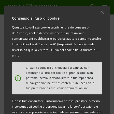
Consenso all'uso di cookie
Sociale
Questo sito utilizza cookie tecnici e, previo consenso
dell’utente, cookie di profilazione al fine di inviare
comunicazioni pubblicitarie personalizzate e consente anche
Inclusione finanziaria e
l'invio di cookie di "terze parti" (impostati da un sito web
sostegno al Terzo Settore
diverso da quello visitato). L'uso dei cookie ha la durata di 1
anno.
Cliccando sulla [x] di chiusura del banner, non
acconsenti all’uso dei cookie di profilazione. Non
!
potremo, perciò, personalizzare la tua esperienza
Il Terzo Settore svolge un ruolo fondamentale nel
di navigazione, né offrirti contenuti in linea con le
nostro Paese perché contribuisce in modo positivo
tue preferenze o i tuoi comportamenti online.
alla creazione di valore economico e sociale e Intesa
È possibile consultare l'informativa estesa, prestare o meno
Sanpaolo vuole essere al suo fianco in questa grande
il consenso ai cookie o personalizzarne la configurazione e
sfida.
modificare le proprie scelte in qualsiasi momento accedendo