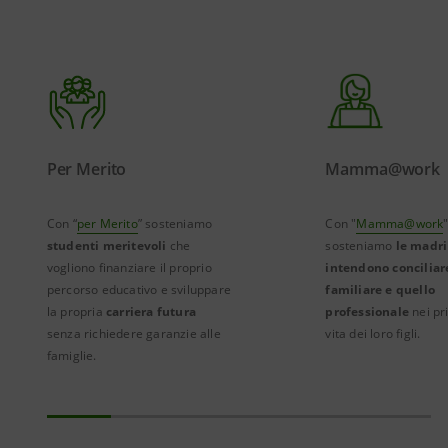
Per Merito
Mamma@work
Con “
per Merito
” sosteniamo
Con "
Mamma@work
studenti meritevoli
che
sosteniamo
le madri
vogliono finanziare il proprio
intendono conciliar
percorso educativo e sviluppare
familiare e quello
la propria
carriera futura
professionale
nei pr
senza richiedere garanzie alle
vita dei loro figli.
famiglie.