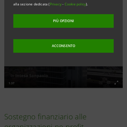
alla sezione dedicata (
Privacy
-
Cookie policy
).
PIÙ OPZIONI
ACCONSENTO
Sostegno finanziario alle
organizzazioni no-profit